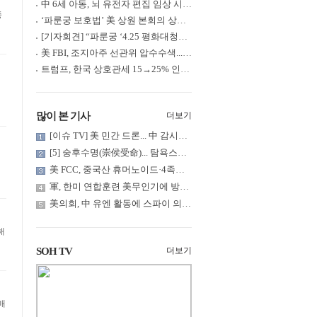
中 6세 아동, 뇌 유전자 편집 임상 시험 중 사망... 의료진 1년간 ....
중
‘파룬궁 보호법’ 美 상원 본회의 상정... 최종 입법 ‘초읽기’
[기자회견] “파룬궁 ‘4.25 평화대청원’ 기념 & 중공의 션윈 공연 .....
美 FBI, 조지아주 선관위 압수수색... 트럼프 “부정선거 증거 확보....
트럼프, 한국 상호관세 15→25% 인상... “韓 국회 무력합의 미비준”....
많이 본 기사
더보기
[이슈 TV] 美 민간 드론... 中 감시망 뚫고 군함 근접 촬영
[5] 숭후수명(崇侯受命)... 탐욕스러운 북백후, 정벌의 기치를 올.....
美 FCC, 중국산 휴머노이드·4족보행 로봇·전력 인버터 신규 수입 .....
軍, 한미 연합훈련 美무인기에 방공태세 발령... 왜?
美의회, 中 유엔 활동에 스파이 의혹 제기
해
SOH TV
더보기