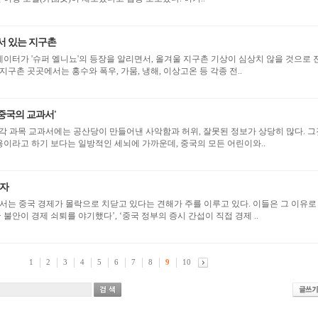
 서 있는 지구촌
측 데이터가 '슈퍼 엘니뇨'의 등장을 알리면서, 올겨울 지구촌 기상이 심상치 않을 것으로 
 현재 이미 지구촌 곳곳에서는 홍수와 폭우, 가뭄, 냉해, 이상고온 등 각종 전..
'중국의 교과서'
고의 각 과목 교과서에는 공산당이 만들어낸 사악함과 허위, 잘못된 정보가 상당히 많다. 그
용이라고 하기 보다는 일방적인 세뇌에 가까운데, 중국의 모든 어린이와..
나자
에서는 중국 경제가 몰락으로 치닫고 있다는 견해가 주를 이루고 있다. 이들은 그 이유로
 불안이 경제 쇠퇴를 야기했다’, ‘중국 정부의 증시 간섭이 직접 경제 ..
1
2
3
4
5
6
7
8
9
10