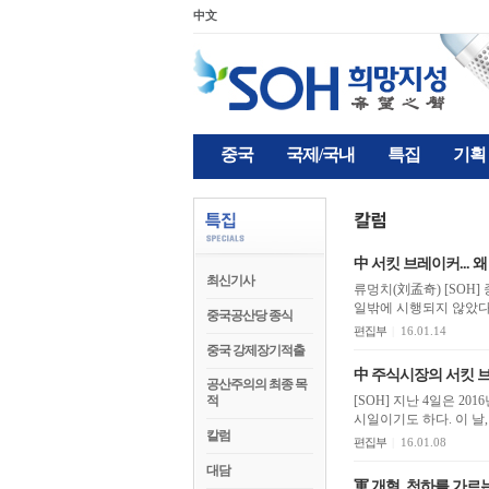
中文
중국
국제/국내
특집
기획
中 서킷 브레이커... 
최신기사
류멍치(刘孟奇) [SOH] 중국 주식시장의 서킷 브레이커 제도는 지난 4일 실시되어 일시 정지된 8일까지, 불과 4
일밖에 시행되지 않았다.
중국공산당 종식
편집부
|
16.01.14
중국 강제장기적출
中 주식시장의 서킷 
공산주의의 최종 목
적
[SOH] 지난 4일은 
시일이기도 하다. 이 날
칼럼
편집부
|
16.01.08
대담
軍 개혁, 천하를 가르