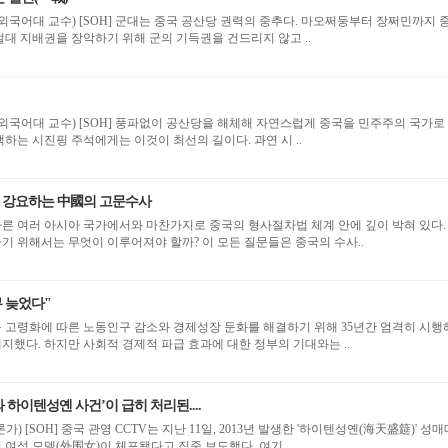
외국어대 교수) [SOH] 군대는 중국 공산당 권력의 중추다. 마오쩌둥부터 장쩌민까지 
대 지배권을 장악하기 위해 군의 기득권을 건드리지 않고 ..
외국어대 교수) [SOH] 풍파없이 공산당을 해체해 자연스럽게 중국을 민주주의 국가로
하는 시진핑 주석에게는 이것이 최선의 길이다. 과연 시 ..
 강요하는 中國의 고문수사
 다른 여러 아시아 국가에서와 마찬가지로 중국의 형사절차법 체계 안에 깊이 박혀 있다.
기 위해서는 무엇이 이루어져야 할까? 이 모든 질문들은 중국의 수사..
무 늦었다"
인구 고령화에 따른 노동인구 감소와 경제성장 둔화를 해결하기 위해 35년간 엄격히 시행
온 1자녀 정책을 전면 폐지했다. 하지만 사회적 경제적 파급 효과에 대한 정부의 기대와는 ..
 하이텐성옌 사건’이 급히 처리된....
옌(海天盛筵)' 성매매
여성 모델(外围女)이 체포됐다고 집중 보도했다. 여기..