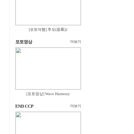
[포토여행] 추모(追慕)2
포토영상
더보기
[포토영상] Wave Harmony
END CCP
더보기