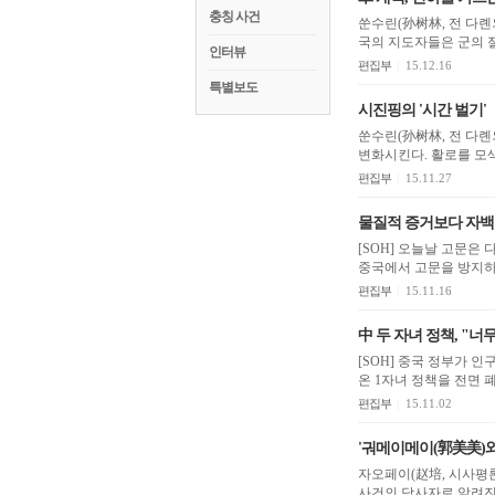
충칭 사건
쑨수린(孙树林, 전 다롄
국의 지도자들은 군의 절
인터뷰
편집부
|
15.12.16
특별보도
시진핑의 '시간 벌기'
쑨수린(孙树林, 전 다롄
변화시킨다. 활로를 모색
편집부
|
15.11.27
물질적 증거보다 자백
[SOH] 오늘날 고문은
중국에서 고문을 방지하
편집부
|
15.11.16
中 두 자녀 정책, "너
[SOH] 중국 정부가 
편집부
|
15.11.02
'궈메이메이(郭美美)와
자오페이(赵培, 시사평론가) [SOH] 중국 관영 CCTV는 지난 11일, 2013년 발생한 '하이텐성
사건의 당사자로 알려진 