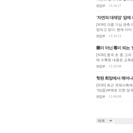
편집부
|
15.10.17
'자연의 대재앙' 앞에
[SOH] 각종 기상 관
망되고 있다.
편집부
|
15.10.12
藥이 아닌 毒이 되는 
[SOH] 중국 초·중·
에 수록된 내용은 교육
편집부
|
15.10.09
헛된 희망에서 깨어
[SOH] 최근 국제사회
‘반(反)부패로 인한 정국
편집부
|
15.09.09