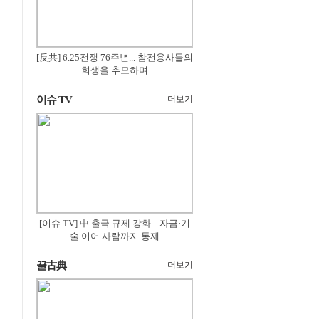
[反共] 6.25전쟁 76주년... 참전용사들의
희생을 추모하며
이슈 TV
더보기
[이슈 TV] 中 출국 규제 강화... 자금·기
술 이어 사람까지 통제
꿀古典
더보기