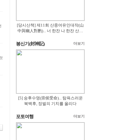
[당시산책] 제11회 산중여유인대작(山
전
中與幽人對酌)... 너 한잔 나 한잔 산의
꽃은 절로 피고
봉신기(封神記)
더보기
것
[5] 숭후수명(崇侯受命)... 탐욕스러운
북백후, 정벌의 기치를 올리다
포토여행
더보기