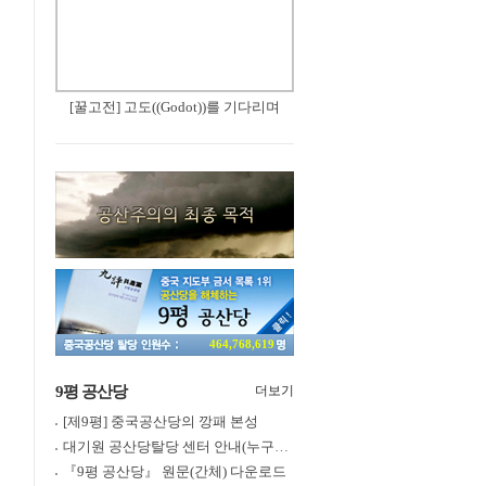
[꿀고전] 고도((Godot))를 기다리며
464,768,619
9평 공산당
더보기
[제9평] 중국공산당의 깡패 본성
대기원 공산당탈당 센터 안내(누구나 쉽게 退黨, 退團, 退隊 가능)
『9평 공산당』 원문(간체) 다운로드