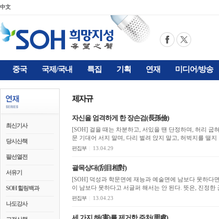
中文
중국
국제/국내
특집
기획
연재
미디어/방송
자신을 엄격하게 한 장손검(長孫儉)
최신기사
[SOH] 걸을 때는 차분하고, 서있을 땐 단정하며, 허리 굽
당시산책
편집부
|
13.04.29
팔선열전
괄목상대(刮目相對)
서유기
[SOH] 덕성과 학문면에 재능과 예술면에 남보다 못하다
이 남보다 못하다고 서글퍼 해서는 안 된다. 뜻은, 진정한
SOH 힐링백과
편집부
|
13.04.23
나도강사
세 가지 해(害)를 제거한 주처(周處)