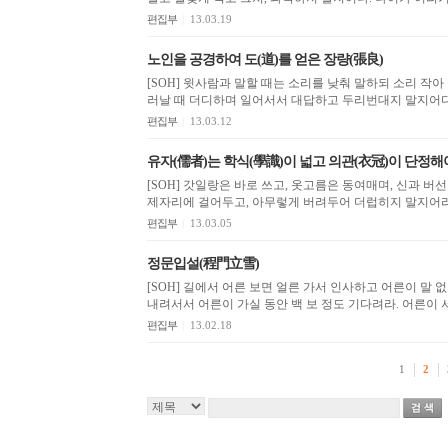
편집부
|
13.03.19
노인을 공경하여 도(道)를 얻은 장량(張良)
[SOH] 윗사람과 말할 때는 소리를 낮춰 말하되 소리 작아
편집부
|
13.03.12
유자(儒者)는 학식(學識)이 넓고 의관(衣冠)이 단정해야.
[SOH] 갓일랑은 바로 쓰고, 옷고름은 동여매며, 신과 버선
제자리에 걸어두고, 아무렇게 버려두어 더럽히지 말지어라. 
편집부
|
13.03.05
정문입설(程門立雪)
[SOH] 길에서 어른 보면 얼른 가서 인사하고 어른이 말
내려서서 어른이 가실 동안 백 보 정도 기다려라. 어른이 서
편집부
|
13.02.18
1
2