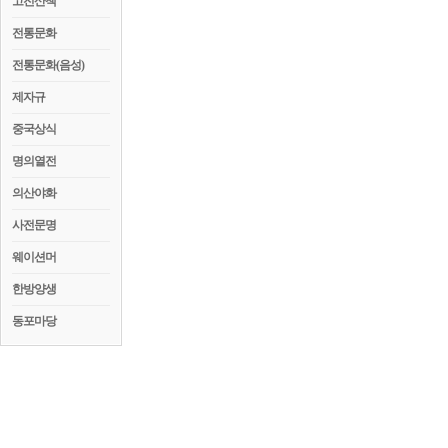
고전산책
전통문화
전통문화(음성)
제자규
중국상식
명의열전
의산야화
사전문명
웨이션머
한방양생
동포마당