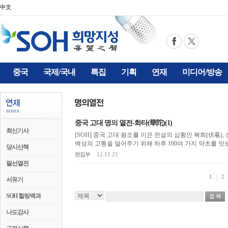
中文
중국
국제/국내
특집
기획
연재
미디어/방송
중국 고대 명의 열전-화타(華陀)(1)
최신기사
[SOH] 중국 고대 왕조를 이끈 전설의 삼황인 복희(伏羲), 
백성의 고통을 덜어주기 위해 하루 100여 가지 약초를 맛
당시산책
편집부
|
12.11.21
팔선열전
1
2
서유기
SOH 힐링백과
나도강사