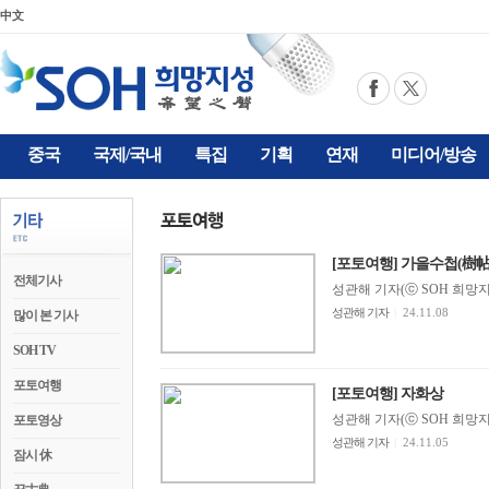
中文
중국
국제/국내
특집
기획
연재
미디어/방송
[포토여행] 가을수첩(樹帖
전체기사
성관해 기자(ⓒ SOH 희망지성 
성관해 기자
|
24.11.08
많이 본 기사
SOH TV
포토여행
[포토여행] 자화상
성관해 기자(ⓒ SOH 희망지성 
포토영상
성관해 기자
|
24.11.05
잠시 休