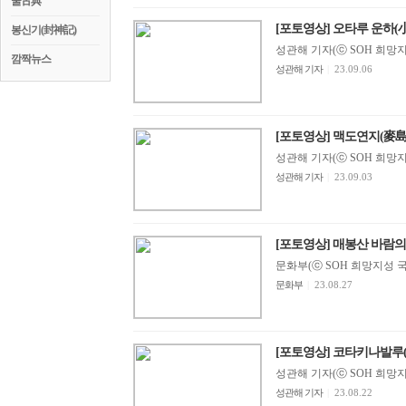
꿀古典
[포토영상] 오타루 운하(
봉신기(封神記)
성관해 기자(ⓒ SOH 희망지성 
깜짝뉴스
성관해 기자
|
23.09.06
[포토영상] 맥도연지(麥
성관해 기자(ⓒ SOH 희망지성 
성관해 기자
|
23.09.03
[포토영상] 매봉산 바람의
문화부(ⓒ SOH 희망지성 국제방송
문화부
|
23.08.27
[포토영상] 코타키나발루(Kot
성관해 기자(ⓒ SOH 희망지성 
성관해 기자
|
23.08.22