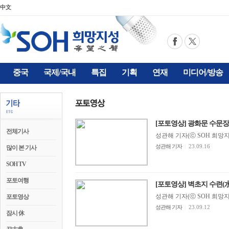
中文
중국
국제/국내
특집
기획
연재
미디어/방송
[포토영상] 광화문 수문장(光
전체기사
성관해 기자(ⓒ SOH 희망지성 
성관해 기자
|
23.09.16
많이 본 기사
SOH TV
포토여행
[포토영상] 벽초지 수련(
성관해 기자(ⓒ SOH 희망지성 
포토영상
성관해 기자
|
23.09.12
잠시 休