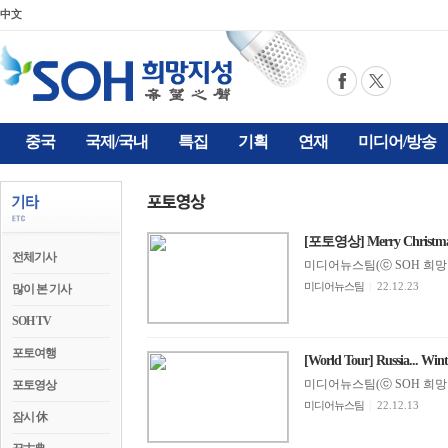
中文
중국
국제/국내
특집
기획
연재
미디어/방송
[포토영상] Merry Christm
전체기사
미디어뉴스팀(ⓒ SOH 희망지성 
미디어뉴스팀
|
22.12.23
많이 본 기사
SOH TV
포토여행
[World Tour] Russia... Wint
미디어뉴스팀(ⓒ SOH 희망지성 
포토영상
미디어뉴스팀
|
22.12.13
잠시 休