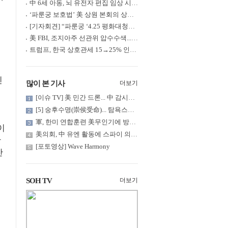
中 6세 아동, 뇌 유전자 편집 임상 시험 중 사망... 의료진 1년간 ....
‘파룬궁 보호법’ 美 상원 본회의 상정... 최종 입법 ‘초읽기’
[기자회견] “파룬궁 ‘4.25 평화대청원’ 기념 & 중공의 션윈 공연 .....
美 FBI, 조지아주 선관위 압수수색... 트럼프 “부정선거 증거 확보....
트럼프, 한국 상호관세 15→25% 인상... “韓 국회 무력합의 미비준”....
인
많이 본 기사
더보기
[이슈 TV] 美 민간 드론... 中 감시망 뚫고 군함 근접 촬영
[5] 숭후수명(崇侯受命)... 탐욕스러운 북백후, 정벌의 기치를 올.....
軍, 한미 연합훈련 美무인기에 방공태세 발령... 왜?
이
美의회, 中 유엔 활동에 스파이 의혹 제기
한
[포토영상] Wave Harmony
만
SOH TV
더보기