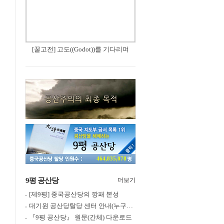
[꿀고전] 고도((Godot))를 기다리며
464,835,078
9평 공산당
더보기
[제9평] 중국공산당의 깡패 본성
대기원 공산당탈당 센터 안내(누구나 쉽게 退黨, 退團, 退隊 가능)
『9평 공산당』 원문(간체) 다운로드