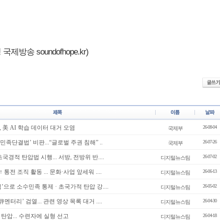
제방송 soundofhope.kr)
 美 AI 학습 데이터 대거 오염
26-08-04
국제부
‘민족단결법’ 비판...“글로벌 주권 침해” ..
26-07-26
국제부
국경적 탄압법 시행... 서방, 전방위 반....
26-07-02
디지털뉴스팀
 통전 조직 활동 ... 문화·사업 앞세워 ....
26-06-13
디지털뉴스팀
’으로 소수민족 통제 · 초국가적 탄압 강....
26-05-02
디지털뉴스팀
큐멘터리’ 검열... 관련 영상 목록 대거 ....
26-04-30
디지털뉴스팀
탄압... 수련자에 실형 선고
26-04-18
디지털뉴스팀