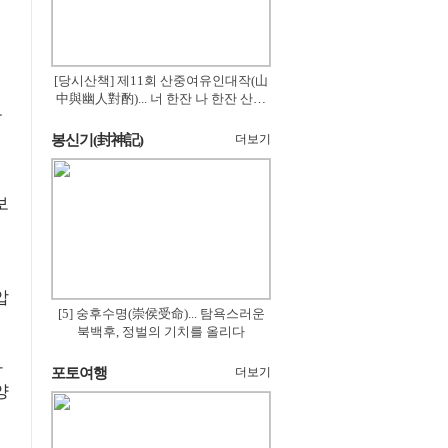
[당시산책] 제11회 산중여유인대작(山
中與幽人對酌)... 너 한잔 나 한잔 산의
보
꽃은 절로 피고
봉신기(封神記)
더보기
보
압
[5] 숭후수명(崇侯受命)... 탐욕스러운
북백후, 정벌의 기치를 올리다
과
포토여행
더보기
양