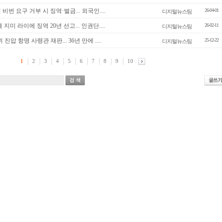
비번 요구 거부 시 징역·벌금... 외국인....
26-04-01
디지털뉴스팀
 지미 라이에 징역 20년 선고... 인권단....
26-02-11
디지털뉴스팀
 진압 항명 사령관 재판... 36년 만에 ....
25-12-22
디지털뉴스팀
1
2
3
4
5
6
7
8
9
10