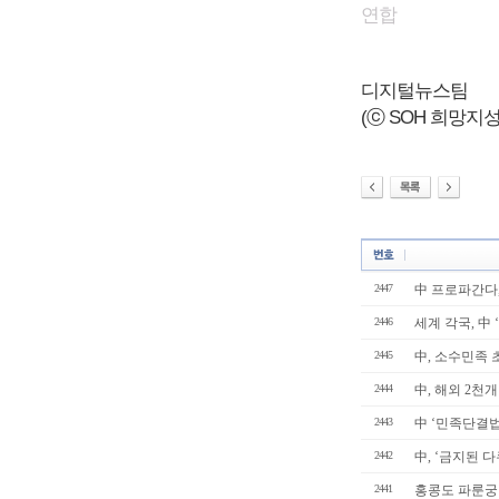
연합
디지털뉴스팀
(ⓒ SOH 희망지성 국
2447
中 프로파간다,
2446
세계 각국, 中 
2445
中, 소수민족 초
2444
中, 해외 2천개↑
2443
中 ‘민족단결법
2442
中, ‘금지된 다
2441
홍콩도 파룬궁 