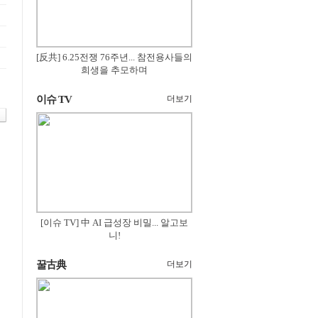
[反共] 6.25전쟁 76주년... 참전용사들의
희생을 추모하며
이슈 TV
더보기
[이슈 TV] 中 AI 급성장 비밀... 알고보
니!
꿀古典
더보기