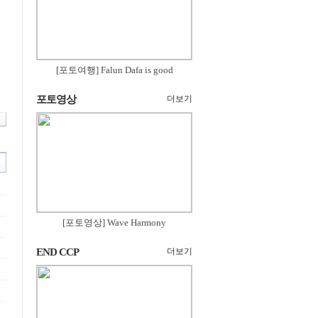
[포토여행] Falun Dafa is good
포토영상
더보기
[포토영상] Wave Harmony
END CCP
더보기