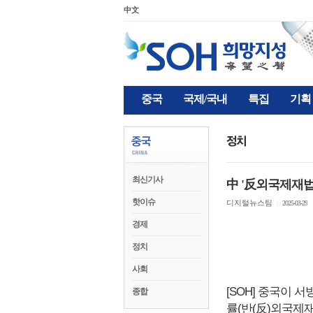
中文
중국
국제/국내
특집
기획
최신기사
中 '反외국제재법'
핫이슈
디지털뉴스팀
|
2025-03-29
경제
정치
사회
[SOH] 중국이 
종합
률(반(反)외국제