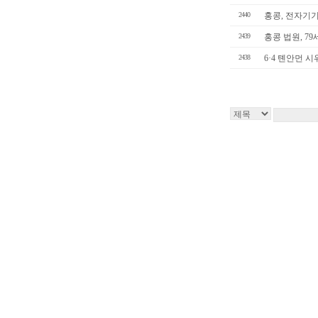
2440
홍콩, 전자기기 
2439
홍콩 법원, 79세
2438
6·4 톈안먼 시위