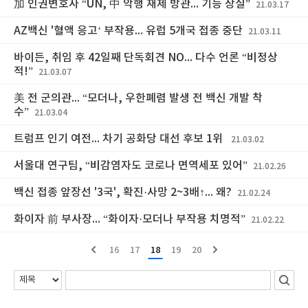
加 인권변호사 “UN, 中 악행 재제 방관... 기능 상실”
21.03.17
AZ백신 '혈액 응고‘ 부작용... 유럽 5개국 접종 중단
21.03.11
바이든, 취임 후 42일째 단독회견 NO... 다수 언론 “비정상
적!”
21.03.07
美 전 군의관... “모더나, 우한폐렴 발생 전 백신 개발 착
수”
21.03.04
트럼프 인기 여전... 차기 공화당 대선 후보 1위
21.03.02
서울대 연구팀, “비감염자도 코로나 면역세포 있어”
21.02.26
백신 접종 앞장선 '3국', 확진·사망 2~3배↑... 왜?
21.02.24
화이자 前 부사장... “화이자·모더나 부작용 치명적”
21.02.22
16
17
18
19
20