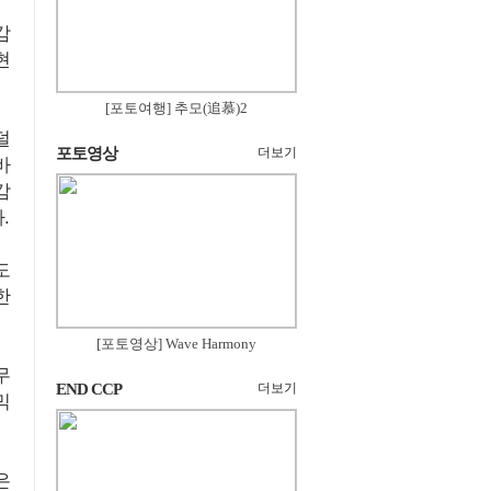
감
현
[포토여행] 추모(追慕)2
덜
포토영상
더보기
바
감
.
도
한
[포토영상] Wave Harmony
무
END CCP
더보기
믹
은