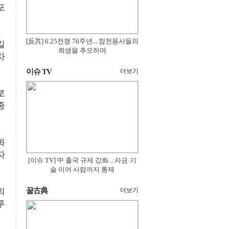
포
[反共] 6.25전쟁 76주년... 참전용사들의
킬
희생을 추모하며
차
이슈 TV
더보기
로
종
화
자
[이슈 TV] 中 출국 규제 강화... 자금·기
술 이어 사람까지 통제
의
꿀古典
더보기
투