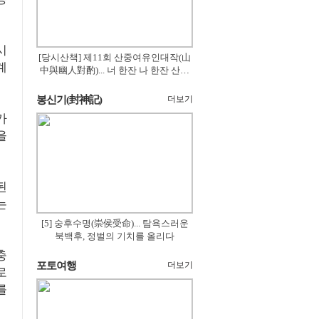
시
[당시산책] 제11회 산중여유인대작(山
계
中與幽人對酌)... 너 한잔 나 한잔 산의
꽃은 절로 피고
봉신기(封神記)
더보기
가
을
된
는
[5] 숭후수명(崇侯受命)... 탐욕스러운
북백후, 정벌의 기치를 올리다
충
포토여행
더보기
로
를