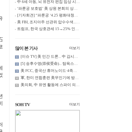
中 6세 아동, 뇌 유전자 편집 임상 시험 중 사망... 의료진 1년간 ....
‘파룬궁 보호법’ 美 상원 본회의 상정... 최종 입법 ‘초읽기’
[기자회견] “파룬궁 ‘4.25 평화대청원’ 기념 & 중공의 션윈 공연 .....
유
美 FBI, 조지아주 선관위 압수수색... 트럼프 “부정선거 증거 확보....
트럼프, 한국 상호관세 15→25% 인상... “韓 국회 무력합의 미비준”....
石
코
많이 본 기사
더보기
[이슈 TV] 美 민간 드론... 中 감시망 뚫고 군함 근접 촬영
[5] 숭후수명(崇侯受命)... 탐욕스러운 북백후, 정벌의 기치를 올.....
데
美 FCC, 중국산 휴머노이드·4족보행 로봇·전력 인버터 신규 수입 .....
었
軍, 한미 연합훈련 美무인기에 방공태세 발령... 왜?
美의회, 中 유엔 활동에 스파이 의혹 제기
년
히
SOH TV
더보기
러
용