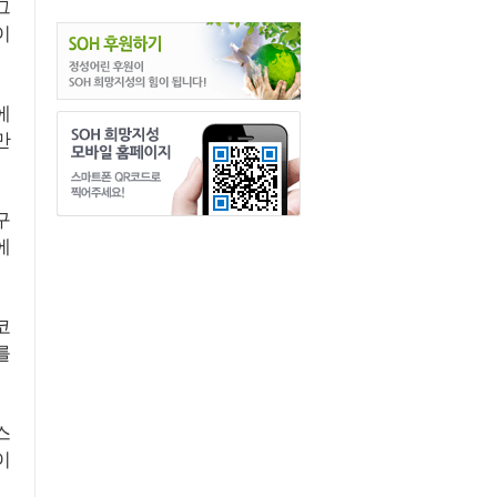
그
이
에
만
구
에
코
를
스
이