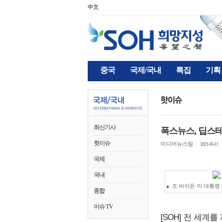
中文
중국
국제/국내
특집
기획
최신기사
폭스뉴스, 딥스테
핫이슈
미디어뉴스팀
|
2021-06-13
국제
국내
▲ 조 바이든 미 대통령 
종합
이슈 TV
[SOH] 전 세