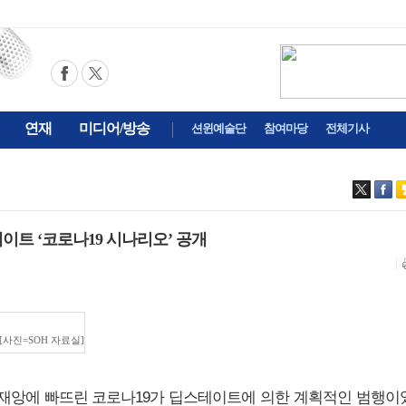
연재
미디어/방송
션윈예술단
참여마당
전체기사
이트 ‘코로나19 시나리오’ 공개
[사진=SOH 자료실]
계를 재앙에 빠뜨린 코로나19가 딥스테이트에 의한 계획적인 범행이