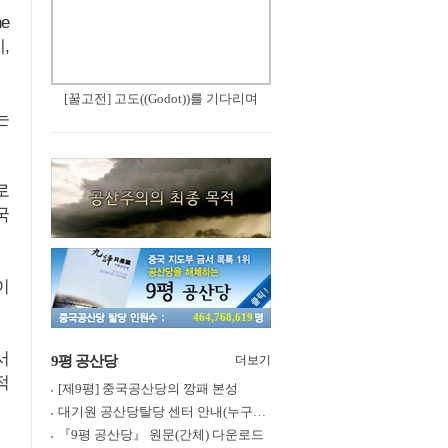
e
,
[꿀고전] 고도((Godot))를 기다리며
는
로
국
이
464,768,619
서
9평 공산당
더보기
적
[제9평] 중국공산당의 깡패 본성
대기원 공산당탈당 센터 안내(누구나 쉽게 退黨, 退團, 退隊 가능)
『9평 공산당』 원문(간체) 다운로드