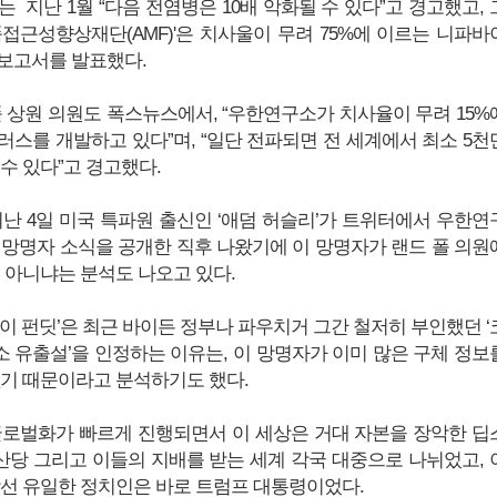
 지난 1월 “다음 전염병은 10배 악화될 수 있다”고 경고했고, 
품접근성향상재단(AMF)'은 치사울이 무려 75%에 이르는 니파바
보고서를 발표했다.
폴 상원 의원도 폭스뉴스에서, “우한연구소가 치사율이 무려 15%
러스를 개발하고 있다”며, “일단 전파되면 전 세계에서 최소 5천
수 있다”고 경고했다.
지난 4일 미국 특파원 출신인 ‘애덤 허슬리’가 트위터에서 우한연
 망명자 소식을 공개한 직후 나왔기에 이 망명자가 랜드 폴 의원
이 아니냐는 분석도 나오고 있다.
이 펀딧’은 최근 바이든 정부나 파우치거 그간 철저히 부인했던 ‘
소 유출설’을 인정하는 이유는, 이 망명자가 이미 많은 구체 정보
없기 때문이라고 분석하기도 했다.
글로벌화가 빠르게 진행되면서 이 세상은 거대 자본을 장악한 딥
당 그리고 이들의 지배를 받는 세계 각국 대중으로 나뉘었고, 
맞선 유일한 정치인은 바로 트럼프 대통령이었다.