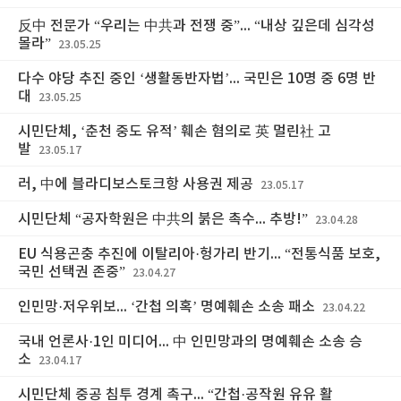
反中 전문가 “우리는 中共과 전쟁 중”... “내상 깊은데 심각성
몰라”
23.05.25
다수 야당 추진 중인 ‘생활동반자법’... 국민은 10명 중 6명 반
대
23.05.25
시민단체, ‘춘천 중도 유적’ 훼손 혐의로 英 멀린社 고
발
23.05.17
러, 中에 블라디보스토크항 사용권 제공
23.05.17
시민단체 “공자학원은 中共의 붉은 촉수... 추방!”
23.04.28
EU 식용곤충 추진에 이탈리아·헝가리 반기... “전통식품 보호,
국민 선택권 존중”
23.04.27
인민망·저우위보... ‘간첩 의혹’ 명예훼손 소송 패소
23.04.22
국내 언론사·1인 미디어... 中 인민망과의 명예훼손 소송 승
소
23.04.17
시민단체 중공 침투 경계 촉구... “간첩·공작원 유유 활