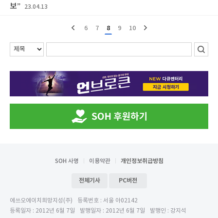
보”
23.04.13
6
7
8
9
10
SOH 사명
이용약관
개인정보취급방침
전체기사
PC버전
에쓰오에이치희망지성(주)
등록번호 : 서울 아02142
등록일자 : 2012년 6월 7일
발행일자 : 2012년 6월 7일
발행인 : 강지석