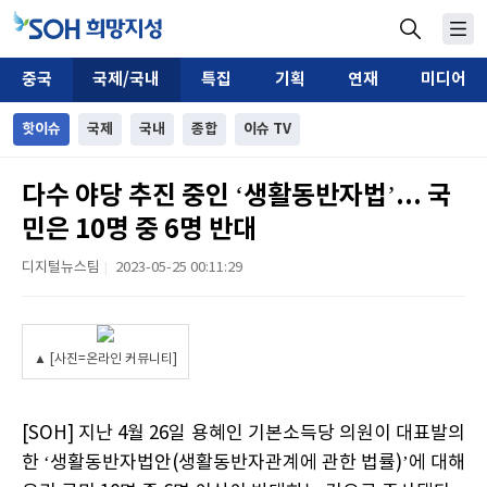
중국
국제/국내
특집
기획
연재
미디어
핫이슈
국제
국내
종합
이슈 TV
다수 야당 추진 중인 ‘생활동반자법’... 국
민은 10명 중 6명 반대
디지털뉴스팀
2023-05-25 00:11:29
|
▲ [사진=온라인 커뮤니티]
[SOH] 지난 4월 26일 용혜인 기본소득당 의원이 대표발의
한 ‘생활동반자법안(생활동반자관계에 관한 법률)’에 대해