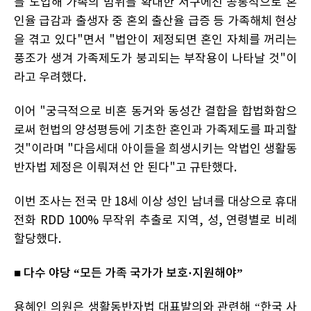
를 도입해 가족의 범위를 확대한 서구에선 공통적으로 혼
인율 급감과 출생자 중 혼외 출산율 급증 등 가족해체 현상
을 겪고 있다"면서 "법안이 제정되면 혼인 자체를 꺼리는
풍조가 생겨 가족제도가 붕괴되는 부작용이 나타날 것"이
라고 우려했다.
이어 "궁극적으로 비혼 동거와 동성간 결합을 합법화함으
로써 헌법의 양성평등에 기초한 혼인과 가족제도를 파괴할
것"이라며 "다음세대 아이들을 희생시키는 악법인 생활동
반자법 제정은 이뤄져선 안 된다"고 규탄했다.
이번 조사는 전국 만 18세 이상 성인 남녀를 대상으로 휴대
전화 RDD 100% 무작위 추출로 지역, 성, 연령별로 비례
할당했다.
■ 다수 야당 “모든 가족 국가가 보호·지원해야”
용혜인 의원은 생활동반자법 대표발의와 관련해 “한국 사