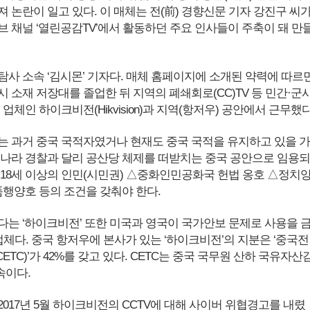
 논란이 일고 있다. 이 매체는 전(前) 경향신문 기자 강진구 씨
브 채널 ‘열린공감TV’에서 활동하던 주요 인사들이 주축이 돼 만
탐사 소속 ‘김시몬’ 기자다. 매체 홈페이지에 소개된 약력에 따르
 소재 저장대를 졸업한 뒤 지역의 폐쇄회로(CC)TV 등 민간·군
 업체인 하이크비전(Hikvision)과 지역(항저우) 공안에서 근무했다
는 과거 중국 국적자였거나 현재도 중국 국적을 유지하고 있을 가
리나라 경찰과 달리 공산당 체제를 떠받치는 중국 공안으로 임용되
 18세 이상의 인민(시민권) △중화인민공화국 헌법 옹호 △정치
품행양호 등의 조건을 갖춰야 한다.
다는 ‘하이크비전’ 또한 미국과 영국이 국가안보 문제로 사용을 
업체다. 중국 항저우에 본사가 있는 ‘하이크비전’의 지분은 ‘중국전
TC)’가 42%를 갖고 있다. CETC는 중국 국무원 산하 국유자산
속이다.
017년 5월 하이크비전의 CCTV에 대해 사이버 위협경고를 내렸