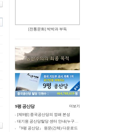
[전통문화] 박박과 부득
464,768,619
9평 공산당
더보기
[제9평] 중국공산당의 깡패 본성
대기원 공산당탈당 센터 안내(누구나 쉽게 退黨, 退團, 退隊 가능)
『9평 공산당』 원문(간체) 다운로드