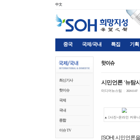
中文
중국
국제/국내
특집
기획
최신기사
시민언론 '뉴탐사
핫이슈
미디어뉴스팀
|
2024-11-07
국제
국내
▲ [사진=온라인 커뮤니
종합
이슈 TV
[SOH] 시민언론