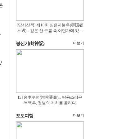
론
[당시산책] 제10회 심은자불우(尋隱者
不遇)... 깊은 산 구름 속 어딘가에 있겠
와
지
봉신기(封神記)
더보기
V
[5] 숭후수명(崇侯受命)... 탐욕스러운
북백후, 정벌의 기치를 올리다
포토여행
더보기