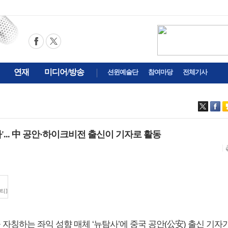
연재
미디어/방송
션윈예술단
참여마당
전체기사
'... 中 공안·하이크비전 출신이 기자로 활동
티]
을 자칭하는 좌익 성향 매체 ‘뉴탐사’에 중국 공안(公安) 출신 기자