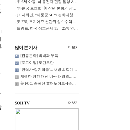
中 6세 아동, 뇌 유전자 편집 임상 시험 중 사망... 의료진 1년간 ....
가
‘파룬궁 보호법’ 美 상원 본회의 상정... 최종 입법 ‘초읽기’
들
[기자회견] “파룬궁 ‘4.25 평화대청원’ 기념 & 중공의 션윈 공연 .....
美 FBI, 조지아주 선관위 압수수색... 트럼프 “부정선거 증거 확보....
트럼프, 한국 상호관세 15→25% 인상... “韓 국회 무력합의 미비준”....
면
사
.
많이 본 기사
더보기
[전통문화] 박박과 부득
[포토여행] 도란도란
‘안락사·장기적출’... 서방 의학계까지 침투한 ‘공리주의적 생명윤....
양
저렴한 원전 대신 비싼 태양광... 요금 부담은 누가?
美 FCC, 중국산 휴머노이드·4족보행 로봇·전력 인버터 신규 수입 .....
금
SOH TV
더보기
감