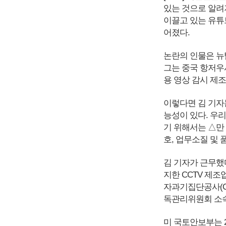
있는 것으로 알려져
이끌고 있는 유튜
어졌다.
논란의 인물은 뉴
그는 중국 항저우시
용 영상 감시 제조
이렇다면 김 기자
능성이 있다. 우
기 위해서는 △만
호, 업무소질 및 
김 기자가 근무했
지한 CCTV 제조
자과기집단공사(CE
독관리위원회 소
미 국토안보부는 2