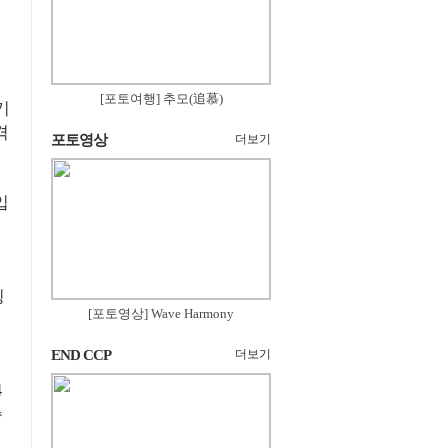
[포토여행] 추모(追慕)
기
격
포토영상
더보기
입
킹
[포토영상] Wave Harmony
END CCP
더보기
대
4
승