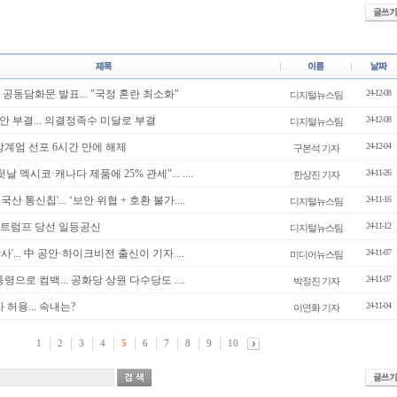
공동담화문 발표... "국정 혼란 최소화"
24-12-08
디지털뉴스팀
 부결... 의결정족수 미달로 부결
24-12-08
디지털뉴스팀
상계엄 선포 6시간 만에 해제
24-12-04
구본석 기자
날 멕시코·캐나다 제품에 25% 관세"... ....
24-11-26
한상진 기자
산 통신칩'... ‘보안 위협 + 호환 불가....
24-11-16
디지털뉴스팀
. 트럼프 당선 일등공신
24-11-12
디지털뉴스팀
'... 中 공안·하이크비전 출신이 기자....
24-11-07
미디어뉴스팀
령으로 컴백... 공화당 상원 다수당도 ....
24-11-07
박정진 기자
 허용... 속내는?
24-11-04
이연화 기자
1
2
3
4
5
6
7
8
9
10