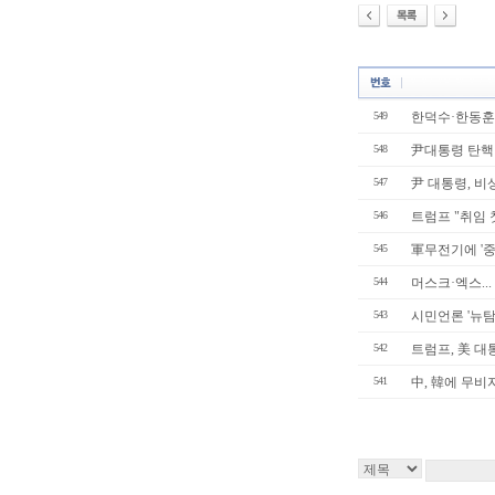
549
한덕수·한동훈 
548
尹대통령 탄핵안
547
尹 대통령, 비
546
트럼프 "취임 첫
545
軍무전기에 '중국
544
머스크·엑스..
543
시민언론 '뉴탐사
542
트럼프, 美 대통
541
中, 韓에 무비자