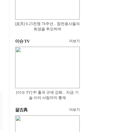
[反共] 6.25전쟁 76주년... 참전용사들의
희생을 추모하며
이슈 TV
더보기
[이슈 TV] 中 출국 규제 강화... 자금·기
술 이어 사람까지 통제
꿀古典
더보기