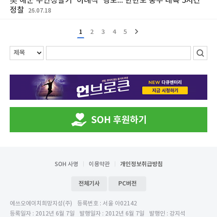
美 해군 무인정찰기 ‘이례적’ 행보... 한반도 중부 내륙 5시간
정찰
26.07.18
1
2
3
4
5
SOH 사명
이용약관
개인정보취급방침
전체기사
PC버전
에쓰오에이치희망지성(주)
등록번호 : 서울 아02142
등록일자 : 2012년 6월 7일
발행일자 : 2012년 6월 7일
발행인 : 강지석