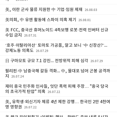
美, 이란 군사 물류 지원한 中 기업·임원 제재
26.08.03
美의회, 中 유엔 활동에 스파이 의혹 제기
26.08.01
美 FCC, 중국산 휴머노이드·4족보행 로봇·전력 인버터 신규
수입 금지
26.07.31
‘호주·이탈리아산’ 토마토 가공품, 알고 보니 ‘中 신장산?’...
강제노동 의혹도
26.07.29
日 구마모토 규모 7.1 강진... 전방위적 피해 심각
26.07.29
필리핀·中 남중국해 갈등 격화... 中, 물대포 넘어 곤봉 공격까
지
26.07.24
재미 중국 민주화 인사들, 잇단 폭력 피해 주장… "중국 당국
의 초국가적 탄압" 의혹
26.07.22
美, 유학생·외신기자 체류 4년 제한 강행… 한국인 2만 4천여
명 영향권
26.07.22