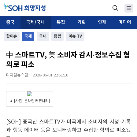
중국
국제/국내
특집
기획
연재
미디어
핫이슈
국제
국내
종합
이슈 TV
中 스마트TV, 美 소비자 감시·정보수집 혐
의로 피소
디지털뉴스팀
2026-06-01 22:51:10
|
▲ [사진=온라인 커뮤니티]
[SOH] 중국산 스마트TV가 미국에서 소비자의 시청 기록
과 행동 데이터 등을 모니터링하고 수집한 혐의로 피소됐