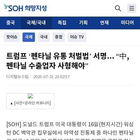
중국
국제/국내
특집
기획
연재
미디어
핫이슈
국제
국내
종합
이슈 TV
트럼프 ‘펜타닐 유통 처벌법’ 서명... “中,
펜타닐 수출업자 사형해야”
디지털뉴스팀
2025-07-21 23:02:57
|
▲ [사진=온라인 커뮤니티]
[SOH] 도널드 트럼프 미국 대통령이 16일(현지시간) 워싱
턴 DC 백악관 집무실에서 마약성 진통제 중 하나인 펜타닐