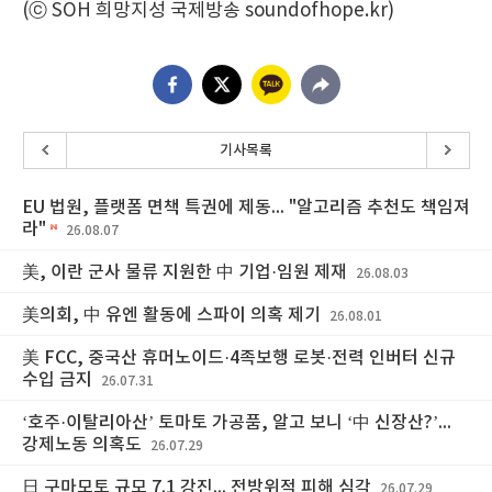
(ⓒ SOH 희망지성 국제방송 soundofhope.kr)
기사목록
EU 법원, 플랫폼 면책 특권에 제동... "알고리즘 추천도 책임져
라"
26.08.07
美, 이란 군사 물류 지원한 中 기업·임원 제재
26.08.03
美의회, 中 유엔 활동에 스파이 의혹 제기
26.08.01
美 FCC, 중국산 휴머노이드·4족보행 로봇·전력 인버터 신규
수입 금지
26.07.31
‘호주·이탈리아산’ 토마토 가공품, 알고 보니 ‘中 신장산?’...
강제노동 의혹도
26.07.29
日 구마모토 규모 7.1 강진... 전방위적 피해 심각
26.07.29