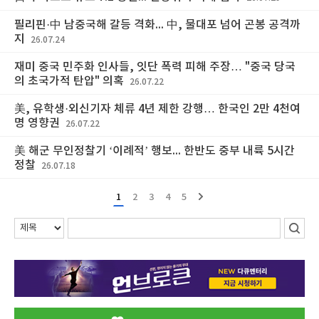
필리핀·中 남중국해 갈등 격화... 中, 물대포 넘어 곤봉 공격까
지
26.07.24
재미 중국 민주화 인사들, 잇단 폭력 피해 주장… "중국 당국
의 초국가적 탄압" 의혹
26.07.22
美, 유학생·외신기자 체류 4년 제한 강행… 한국인 2만 4천여
명 영향권
26.07.22
美 해군 무인정찰기 ‘이례적’ 행보... 한반도 중부 내륙 5시간
정찰
26.07.18
1
2
3
4
5