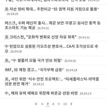
구글, ‘독도→다케시마, 김치→파오차이’ 번역 오류
26.04.29
美 자산 정비 확대... 주한미군 “韓 권역 지원 거점으로 활용”
26.04.25
머스크, 수퍼 메신저 출시... 최강 보안·무광고·실시간 통역 등
초스마트 기능 제공
26.04.22
英 크리스천, "문화적 변화로 신앙 자유 위축"
26.04.21
中 탄압으로 실종된 가오즈성 변호사... CA서 조각상으로 추
모
26.04.18
美, “中 셀룰러 모듈 국가 안보 위협”
26.04.18
IMF, 韓 재정 경고... “국가부채 급증”
26.04.18
美, 국민 위한 ‘식수 안전 프로젝트’... “미세플라스틱·의약품
성분 완전 제거”
26.04.15
中, 해외 유력 매체로 위장해 파룬궁·션윈 비방
26.04.14
6
7
8
9
10