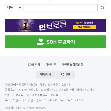
SOH 사명
이용약관
개인정보취급방침
전체기사
PC버전
에쓰오에이치희망지성(주)
등록번호 : 서울 아02142
등록일자 : 2012년 6월 7일
발행일자 : 2012년 6월 7일
발행인 : 강지석
편집인 : 강지석
청소년보호책임자 : 강지석
주소 : 서울시 마포구 월드컵로 190, 407호
Tel : 02-735-3742
ⓒ 희망지성(주) All rights reserved.