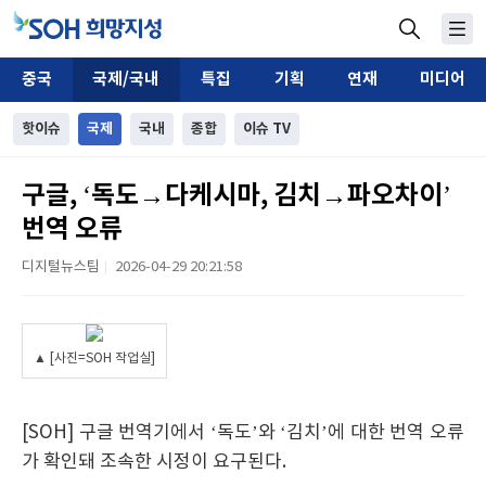
중국
국제/국내
특집
기획
연재
미디어
핫이슈
국제
국내
종합
이슈 TV
구글, ‘독도→다케시마, 김치→파오차이’
번역 오류
디지털뉴스팀
2026-04-29 20:21:58
|
▲ [사진=SOH 작업실]
[SOH] 구글 번역기에서 ‘독도’와 ‘김치’에 대한 번역 오류
가 확인돼 조속한 시정이 요구된다.