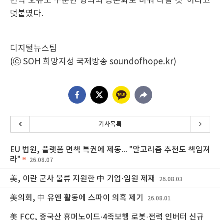
번역 오류도 꾸준한 항의와 공론화로 바꿔 나갈 것”이라고
덧붙였다.
디지털뉴스팀
(ⓒ SOH 희망지성 국제방송 soundofhope.kr)
기사목록
EU 법원, 플랫폼 면책 특권에 제동... "알고리즘 추천도 책임져
라"
26.08.07
美, 이란 군사 물류 지원한 中 기업·임원 제재
26.08.03
美의회, 中 유엔 활동에 스파이 의혹 제기
26.08.01
美 FCC, 중국산 휴머노이드·4족보행 로봇·전력 인버터 신규