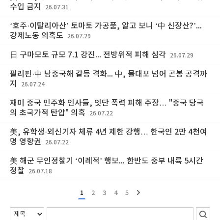
수입 금지
26.07.31
‘호주·이탈리아산’ 토마토 가공품, 알고 보니 ‘中 신장산?’...
강제노동 의혹도
26.07.29
日 구마모토 규모 7.1 강진... 전방위적 피해 심각
26.07.29
필리핀·中 남중국해 갈등 격화... 中, 물대포 넘어 곤봉 공격까
지
26.07.24
재미 중국 민주화 인사들, 잇단 폭력 피해 주장… "중국 당국
의 초국가적 탄압" 의혹
26.07.22
美, 유학생·외신기자 체류 4년 제한 강행… 한국인 2만 4천여
명 영향권
26.07.22
美 해군 무인정찰기 ‘이례적’ 행보... 한반도 중부 내륙 5시간
정찰
26.07.18
1
2
3
4
5