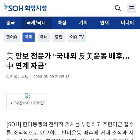
중국
국제/국내
특집
기획
연재
미디어
핫이슈
국제
국내
종합
이슈 TV
美 안보 전문가 “국내외 反美운동 배후...
中 연계 자금”
디지털뉴스팀
2026-05-09 21:35:15
|
▲ [사진=SOH 자료실]
[SOH] 한미동맹의 전략적 가치를 부정하고 주한미군 철수
를 조직적으로 요구하는 반미운동 배후에 거대 조직과 지