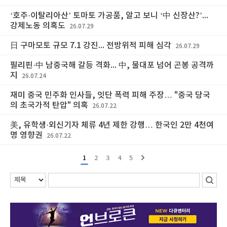
‘호주·이탈리아산’ 토마토 가공품, 알고 보니 ‘中 신장산?’...
강제노동 의혹도
26.07.29
日 구마모토 규모 7.1 강진... 전방위적 피해 심각
26.07.29
필리핀·中 남중국해 갈등 격화... 中, 물대포 넘어 곤봉 공격까
지
26.07.24
재미 중국 민주화 인사들, 잇단 폭력 피해 주장… "중국 당국
의 초국가적 탄압" 의혹
26.07.22
美, 유학생·외신기자 체류 4년 제한 강행… 한국인 2만 4천여
명 영향권
26.07.22
1
2
3
4
5