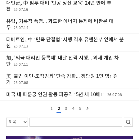
대만군, 中 침투 대비 '반공 정신 교육' 24년 만에 부
활
26.07.16
유럽, 기록적 폭염... 과도한 에너지 통제에 비판론 대
두
26.07.14
티베트인, 中 ‘민족 단결법’ 시행 직후 유엔본부 앞에서 분
신
26.07.13
加, '외국 대리인 등록제' 내달 전격 시행... 외세 개입 차
단
26.07.11
美 '불법 이민·조직범죄' 단속 강화... 갱단원 1만 명↑ 검
거
26.07.08
미국 내 파룬궁 인권 활동 피공격 ‘5년 새 10배↑’
26.07.08
1
2
3
4
5