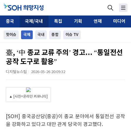
중국
국제/국내
특집
기획
연재
미디어
핫이슈
국제
국내
종합
이슈 TV
臺, ‘中 종교 교류 주의’ 경고... “통일전선
공작 도구로 활용”
디지털뉴스팀
2026-05-26 20:09:32
|
▲ [사진=온라인 커뮤니티]
[SOH] 중국공산당(중공)이 종교 분야에서 통일전선 공작
을 강화하고 있다고 대만 관계 당국이 경고했다.