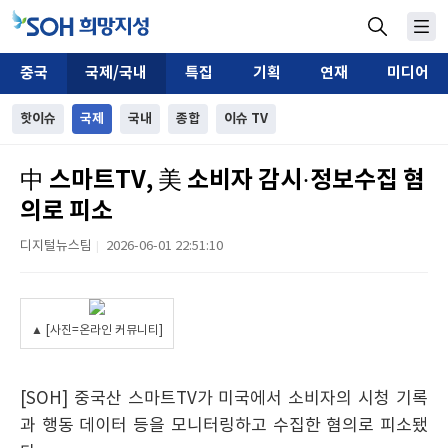
중국
국제/국내
특집
기획
연재
미디어
핫이슈
국제
국내
종합
이슈 TV
中 스마트TV, 美 소비자 감시·정보수집 혐
의로 피소
디지털뉴스팀
2026-06-01 22:51:10
|
▲ [사진=온라인 커뮤니티]
[SOH] 중국산 스마트TV가 미국에서 소비자의 시청 기록
과 행동 데이터 등을 모니터링하고 수집한 혐의로 피소됐