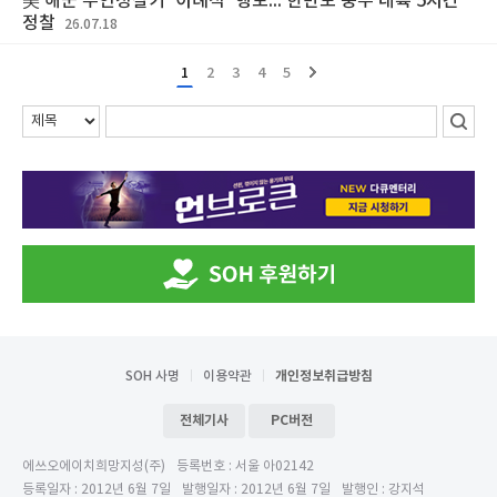
美 해군 무인정찰기 ‘이례적’ 행보... 한반도 중부 내륙 5시간
정찰
26.07.18
1
2
3
4
5
SOH 사명
이용약관
개인정보취급방침
전체기사
PC버전
에쓰오에이치희망지성(주)
등록번호 : 서울 아02142
등록일자 : 2012년 6월 7일
발행일자 : 2012년 6월 7일
발행인 : 강지석