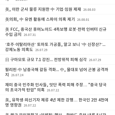
美, 이란 군사 물류 지원한 中 기업·임원 제재
26.08.03
美의회, 中 유엔 활동에 스파이 의혹 제기
26.08.01
美 FCC, 중국산 휴머노이드·4족보행 로봇·전력 인버터 신규
수입 금지
26.07.31
‘호주·이탈리아산’ 토마토 가공품, 알고 보니 ‘中 신장산?’...
강제노동 의혹도
26.07.29
日 구마모토 규모 7.1 강진... 전방위적 피해 심각
26.07.29
필리핀·中 남중국해 갈등 격화... 中, 물대포 넘어 곤봉 공격까
지
26.07.24
재미 중국 민주화 인사들, 잇단 폭력 피해 주장… "중국 당국
의 초국가적 탄압" 의혹
26.07.22
美, 유학생·외신기자 체류 4년 제한 강행… 한국인 2만 4천여
명 영향권
26.07.22