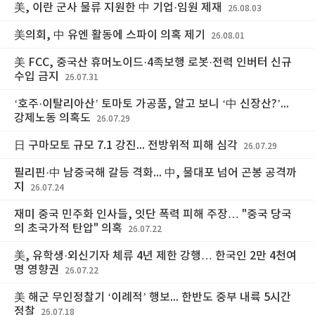
美, 이란 군사 물류 지원한 中 기업·임원 제재
26.08.03
美의회, 中 유엔 활동에 스파이 의혹 제기
26.08.01
美 FCC, 중국산 휴머노이드·4족보행 로봇·전력 인버터 신규
수입 금지
26.07.31
‘호주·이탈리아산’ 토마토 가공품, 알고 보니 ‘中 신장산?’...
강제노동 의혹도
26.07.29
日 구마모토 규모 7.1 강진... 전방위적 피해 심각
26.07.29
필리핀·中 남중국해 갈등 격화... 中, 물대포 넘어 곤봉 공격까
지
26.07.24
재미 중국 민주화 인사들, 잇단 폭력 피해 주장… "중국 당국
의 초국가적 탄압" 의혹
26.07.22
美, 유학생·외신기자 체류 4년 제한 강행… 한국인 2만 4천여
명 영향권
26.07.22
美 해군 무인정찰기 ‘이례적’ 행보... 한반도 중부 내륙 5시간
정찰
26.07.18