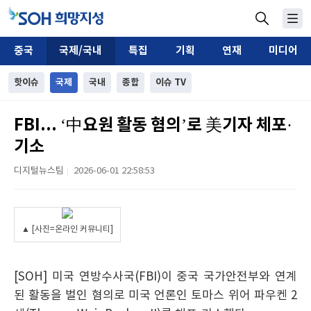
중국
국제/국내
특집
기획
연재
미디어
핫이슈
국제
국내
종합
이슈 TV
FBI... ‘中요원 활동 혐의’로 美기자 체포·
기소
디지털뉴스팀
2026-06-01 22:58:53
|
▲ [사진=온라인 커뮤니티]
[SOH] 미국 연방수사국(FBI)이 중국 국가안전부와 연계
된 활동을 벌인 혐의로 미국 언론인 토마스 위어 파우켄 2