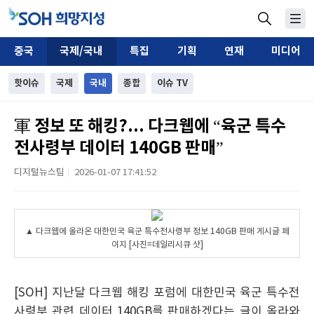
중국
국제/국내
특집
기획
연재
미디어
핫이슈
국제
국내
종합
이슈 TV
軍 정보 또 해킹?... 다크웹에 “육군 특수
전사령부 데이터 140GB 판매”
디지털뉴스팀
2026-01-07 17:41:52
|
▲ 다크웹에 올라온 대한민국 육군 특수전사령부 정보 140GB 판매 게시글 페
이지 [사진=데일리시큐 샷]
[SOH] 지난달 다크웹 해킹 포럼에 대한민국 육군 특수전
사령부 관련 데이터 140GB를 판매하겠다는 글이 올라와