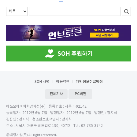
SOH 사명
이용약관
개인정보취급방침
전체기사
PC버전
에쓰오에이치희망지성(주)
등록번호 : 서울 아02142
등록일자 : 2012년 6월 7일
발행일자 : 2012년 6월 7일
발행인 : 강지석
편집인 : 강지석
청소년보호책임자 : 강지석
주소 : 서울시 마포구 월드컵로 190, 407호
Tel : 02-735-3742
ⓒ 희망지성(주) All rights reserved.