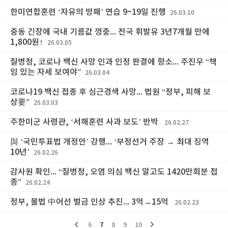
한미연합훈련 ‘자유의 방패’ 연습 9~19일 진행
26.03.10
중동 긴장에 국내 기름값 껑충... 전국 휘발유 3년7개월 만에
1,800원↑
26.03.05
질병청, 코로나 백신 사망 인과 인정 판결에 항소... 주진우 “책
임 있는 자세 보여야”
26.03.04
코로나19 백신 접종 후 심근경색 사망... 법원 “정부, 피해 보
상要”
26.03.03
주한미군 사령관, ‘서해훈련 사과 보도’ 반박
26.02.27
與 ‘국민투표법 개정안’ 강행... ‘부정선거 주장 → 최대 징역
10년’
26.02.26
감사원 확인... “질병청, 오염 의심 백신 알고도 1420만회분 접
종”
26.02.24
정부, 불법 中어선 벌금 인상 추진... 3억→15억
26.02.23
6
7
8
9
10