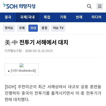
중국
국제/국내
특집
기획
연재
미디어
핫이슈
국제
국내
종합
이슈 TV
美·中 전투기 서해에서 대치
디지털뉴스팀
2026-02-21 21:16:15
|
▲ [사진=Shutterstock]
[SOH] 주한미군이 최근 서해상에서 대규모 공중 훈련을
진행하자 중국이 전투기를 출격시키면서 미·중 전투기가
한때 대치했다.