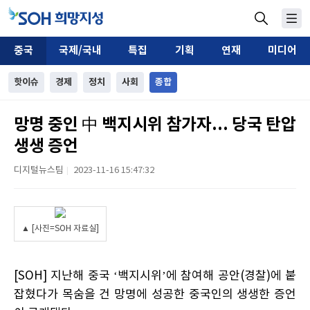
중국
국제/국내
특집
기획
연재
미디어
핫이슈
경제
정치
사회
종합
망명 중인 中 백지시위 참가자... 당국 탄압
생생 증언
디지털뉴스팀
2023-11-16 15:47:32
|
▲ [사진=SOH 자료실]
[SOH] 지난해 중국 ‘백지시위’에 참여해 공안(경찰)에 붙
잡혔다가 목숨을 건 망명에 성공한 중국인의 생생한 증언