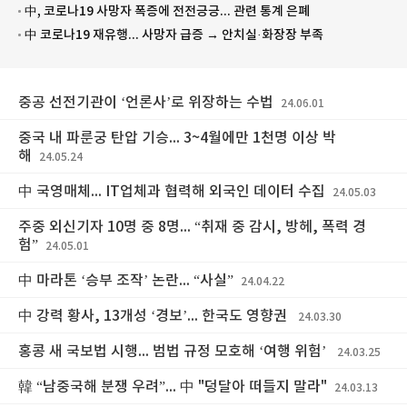
中, 코로나19 사망자 폭증에 전전긍긍... 관련 통계 은폐
中 코로나19 재유행... 사망자 급증 → 안치실·화장장 부족
중공 선전기관이 ‘언론사’로 위장하는 수법
24.06.01
중국 내 파룬궁 탄압 기승... 3~4월에만 1천명 이상 박
해
24.05.24
中 국영매체... IT업체과 협력해 외국인 데이터 수집
24.05.03
주중 외신기자 10명 중 8명... “취재 중 감시, 방헤, 폭력 경
험”
24.05.01
中 마라톤 ‘승부 조작’ 논란... “사실”
24.04.22
中 강력 황사, 13개성 ‘경보’... 한국도 영향권
24.03.30
홍콩 새 국보법 시행... 범법 규정 모호해 ‘여행 위험’
24.03.25
韓 “남중국해 분쟁 우려”... 中 "덩달아 떠들지 말라"
24.03.13