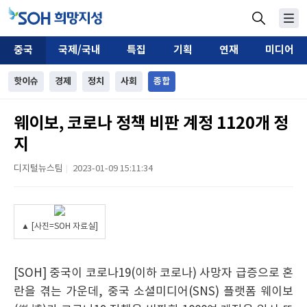
중국
국제/국내
특집
기획
연재
미디어
핫이슈
경제
정치
사회
종합
웨이보, 코로나 정책 비판 계정 1120개 정
지
디지털뉴스팀
2023-01-09 15:11:34
|
▲ [사진=SOH 자료실]
[SOH] 중국이 코로나19(이하 코로나) 사망자 급증으로 혼
란을 겪는 가운데, 중국 소셜미디어(SNS) 플랫폼 웨이보