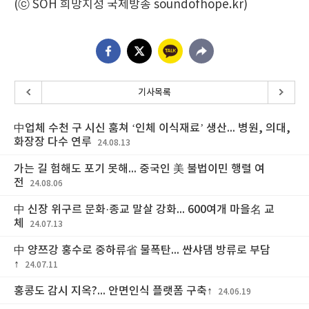
(ⓒ SOH 희망지성 국제방송 soundofhope.kr)
기사목록
中업체 수천 구 시신 훔쳐 ‘인체 이식재료’ 생산... 병원, 의대,
화장장 다수 연루
24.08.13
가는 길 험해도 포기 못해... 중국인 美 불법이민 행렬 여
전
24.08.06
中 신장 위구르 문화·종교 말살 강화... 600여개 마을名 교
체
24.07.13
中 양쯔강 홍수로 중하류省 물폭탄... 싼샤댐 방류로 부담
↑
24.07.11
홍콩도 감시 지옥?... 안면인식 플랫폼 구축↑
24.06.19