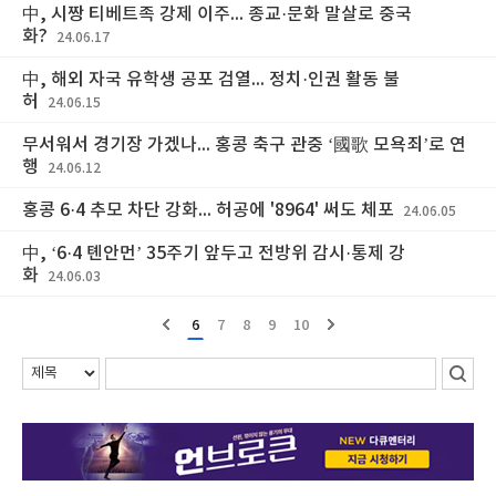
中, 시짱 티베트족 강제 이주... 종교·문화 말살로 중국
화?
24.06.17
中, 해외 자국 유학생 공포 검열... 정치·인권 활동 불
허
24.06.15
무서워서 경기장 가겠나... 홍콩 축구 관중 ‘國歌 모욕죄’로 연
행
24.06.12
홍콩 6·4 추모 차단 강화... 허공에 '8964' 써도 체포
24.06.05
中, ‘6·4 톈안먼’ 35주기 앞두고 전방위 감시·통제 강
화
24.06.03
6
7
8
9
10