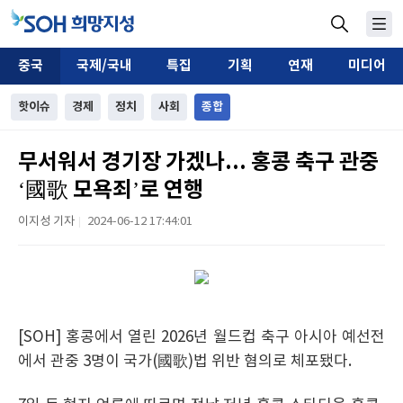
중국
국제/국내
특집
기획
연재
미디어
핫이슈
경제
정치
사회
종합
무서워서 경기장 가겠나... 홍콩 축구 관중
‘國歌 모욕죄’로 연행
이지성 기자
2024-06-12 17:44:01
|
[SOH] 홍콩에서 열린 2026년 월드컵 축구 아시아 예선전
에서 관중 3명이 국가(國歌)법 위반 혐의로 체포됐다.