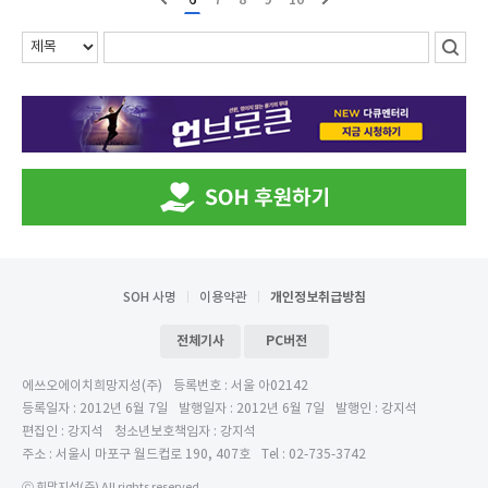
SOH 사명
이용약관
개인정보취급방침
전체기사
PC버전
에쓰오에이치희망지성(주)
등록번호 : 서울 아02142
등록일자 : 2012년 6월 7일
발행일자 : 2012년 6월 7일
발행인 : 강지석
편집인 : 강지석
청소년보호책임자 : 강지석
주소 : 서울시 마포구 월드컵로 190, 407호
Tel : 02-735-3742
ⓒ 희망지성(주) All rights reserved.