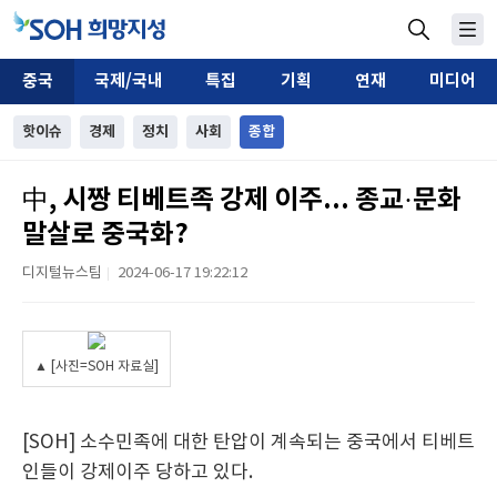
중국
국제/국내
특집
기획
연재
미디어
핫이슈
경제
정치
사회
종합
中, 시짱 티베트족 강제 이주... 종교·문화
말살로 중국화?
디지털뉴스팀
2024-06-17 19:22:12
|
▲ [사진=SOH 자료실]
[SOH] 소수민족에 대한 탄압이 계속되는 중국에서 티베트
인들이 강제이주 당하고 있다.