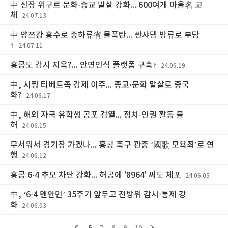
中 신장 위구르 문화·종교 말살 강화... 600여개 마을名 교
체
24.07.13
中 양쯔강 홍수로 중하류省 물폭탄... 싼샤댐 방류로 부담
↑
24.07.11
홍콩도 감시 지옥?... 안면인식 플랫폼 구축↑
24.06.19
中, 시짱 티베트족 강제 이주... 종교·문화 말살로 중국
화?
24.06.17
中, 해외 자국 유학생 공포 검열... 정치·인권 활동 불
허
24.06.15
무서워서 경기장 가겠나... 홍콩 축구 관중 ‘國歌 모욕죄’로 연
행
24.06.12
홍콩 6·4 추모 차단 강화... 허공에 '8964' 써도 체포
24.06.05
中, ‘6·4 톈안먼’ 35주기 앞두고 전방위 감시·통제 강
화
24.06.03
6
7
8
9
10