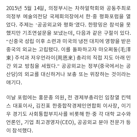
2015년 5월 14일, 의정부시는 차하얼학회와 공동주최로
의정부 예술의전당 국제회의장에서 한·중 평화포럼을 열
었다. 주제는 ‘공공외교와 평화’였다. 한팡밍은 참석을 못
했지만 기조연설문을 보냈는데, 다음과 같은 구절이 있다.
“신중국 성립 이후 소련과 미국의 냉전 대치에 영향을 받은
중국의 외교는 고립됐다. 이를 돌파하고자 마오쩌둥(毛澤
東) 주석과 저우언라이(周恩來) 총리의 직접 지도 아래 민
간 외교 방침을 세웠다.” 공공외교는 정부(중국에서는 공
산당)의 외교를 대신하거나 보충 또는 위장하는 것이라는
얘기다.
이날 포럼에는 홍문종 의원, 전 경제부총리인 임창열 킨텍
스 대표이사, 김진표 한중합작경제인연합회 이사장, 이기
우 경기도 사회통합부지사를 비롯해 한·중 각 대학 교수와
언론인, 기업 최고경영자(CEO), 공공외교 분야 전문가 등
이 참석했다.