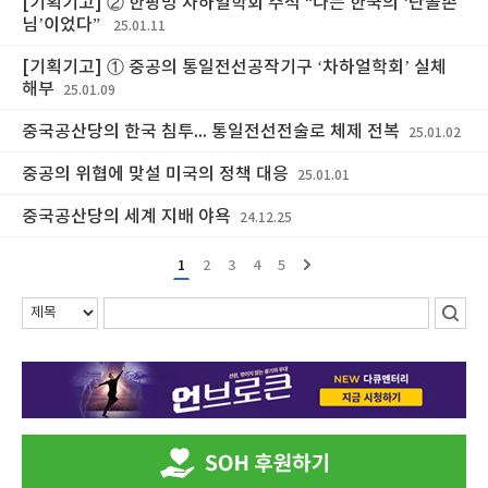
[기획기고] ② 한팡밍 차하얼학회 주석 “나는 한국의 ‘단골손
님’이었다”
25.01.11
[기획기고] ① 중공의 통일전선공작기구 ‘차하얼학회’ 실체
해부
25.01.09
중국공산당의 한국 침투... 통일전선전술로 체제 전복
25.01.02
중공의 위협에 맞설 미국의 정책 대응
25.01.01
중국공산당의 세계 지배 야욕
24.12.25
1
2
3
4
5