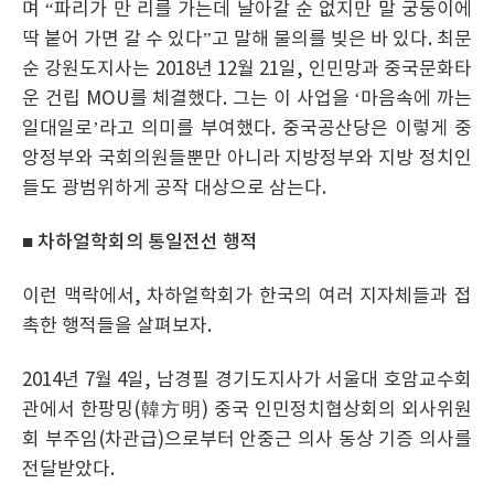
며 “파리가 만 리를 가는데 날아갈 순 없지만 말 궁둥이에
딱 붙어 가면 갈 수 있다”고 말해 물의를 빚은 바 있다. 최문
순 강원도지사는 2018년 12월 21일, 인민망과 중국문화타
운 건립 MOU를 체결했다. 그는 이 사업을 ‘마음속에 까는
일대일로’라고 의미를 부여했다. 중국공산당은 이렇게 중
앙정부와 국회의원들뿐만 아니라 지방정부와 지방 정치인
들도 광범위하게 공작 대상으로 삼는다.
■ 차하얼학회의 통일전선 행적
이런 맥락에서, 차하얼학회가 한국의 여러 지자체들과 접
촉한 행적들을 살펴보자.
2014년 7월 4일, 남경필 경기도지사가 서울대 호암교수회
관에서 한팡밍(韓方明) 중국 인민정치협상회의 외사위원
회 부주임(차관급)으로부터 안중근 의사 동상 기증 의사를
전달받았다.