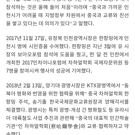
참석하는 것은 올해 들어 처음”이라며 “중국과 가까운 인
천시가 어려울 때 지방정부 차원에서 중국과 교류와 친선
을 쌓고 있다는 데 의의가 있다”고 말했다.
2017년 11월 27일, 유정복 인천광역시장은 한팡밍에게 인
천시 명예 시민증을 수여했다. 한팡밍은 지난 3월에 유 시
장의 보아오포럼 참석에 도움을 줬고, 한 달 전 인천에서
개최한 2017인차이나포럼에 차하얼학회 국제자문위원 등
7명을 참여시켜 행사의 성공에 기여했다.
2018년 2월 13일, 양기대 광명시장은 KTX광명역에서 “동
북아 평화와 번영을 위한 협력을 위해” 중국 차하얼학회 한
팡밍 주석, 송기출 한국국제문화교류원장과 양해각서를
체결했다. 광명시는 특히 광명-개성 간 평화철도 등 유라시
아 대륙철도 사업 추진과 관련해 “중국의 대표적 민간학술
기관”인 차하얼학회(察哈爾學會)와 교류·협력하자고 약
속했다.