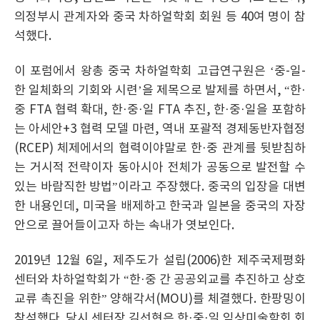
의정부시 관계자와 중국 차하얼학회 회원 등 40여 명이 참
석했다.
이 포럼에서 왕총 중국 차하얼학회 고급연구원은 ‘중-일-
한 일체화의 기회와 시련’을 제목으로 발제를 하면서, “한·
중 FTA 협력 확대, 한·중·일 FTA 추진, 한·중·일을 포함하
는 아세안+3 협력 모델 마련, 역내 포괄적 경제동반자협정
(RCEP) 체제에서의 협력이야말로 한·중 관계를 뒷받침하
는 거시적 전략이자 동아시아 전체가 공동으로 발전할 수
있는 바람직한 방법”이라고 주장했다. 중국의 입장을 대변
한 내용인데, 미국을 배제하고 한국과 일본을 중국의 자장
안으로 끌어들이고자 하는 속내가 엿보인다.
2019년 12월 6일, 제주도가 설립(2006)한 제주국제평화
센터와 차하얼학회가 “한·중 간 공공외교를 추진하고 상호
교류 촉진을 위한” 양해각서(MOU)를 체결했다. 한팡밍이
참석했다. 당시 센터장 김선현은 한·중·일 임상미술학회 회