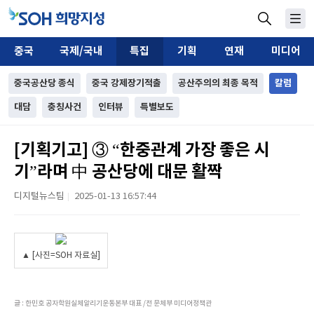
중국
국제/국내
특집
기획
연재
미디어
중국공산당 종식
중국 강제장기적출
공산주의의 최종 목적
칼럼
대담
충칭사건
인터뷰
특별보도
[기획기고] ③ “한중관계 가장 좋은 시
기”라며 中 공산당에 대문 활짝
디지털뉴스팀
2025-01-13 16:57:44
|
▲ [사진=SOH 자료실]
글 : 한민호 공자학원실체알리기운동본부 대표 /전 문체부 미디어정책관