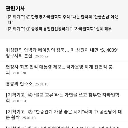
관련기사
[기획기고] ② 한팡밍 차하얼학회 주석 “나는 한국의 ‘단골손님’이었
다”
[기획기고] ① 중공의 통일전선공작기구 ‘차하얼학회’ 실체 해부
워싱턴의 압박과 베이징의 침묵… 미 상원이 내민 ‘S. 4009’
청구서의 본질
26.06.27
헌정사 최초 현직 대통령 체포... 국가운영 체계 전면적 붕
괴
25.01.20
홍콩의 현주소
25.01.18
[기획기고] ④ ‘불교 교류’라는 가면을 쓰고 침투한 차하얼학
회
25.01.14
[기획기고] ③ “한중관계 가장 좋은 시기”라며 中 공산당에 대
문 활짝
25.01.13