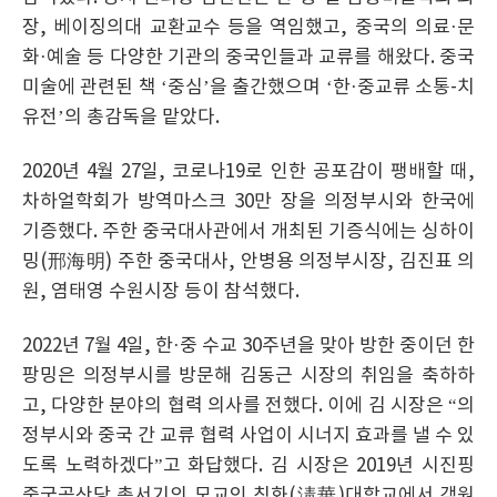
장, 베이징의대 교환교수 등을 역임했고, 중국의 의료·문
화·예술 등 다양한 기관의 중국인들과 교류를 해왔다. 중국
미술에 관련된 책 ‘중심’을 출간했으며 ‘한·중교류 소통-치
유전’의 총감독을 맡았다.
2020년 4월 27일, 코로나19로 인한 공포감이 팽배할 때,
차하얼학회가 방역마스크 30만 장을 의정부시와 한국에
기증했다. 주한 중국대사관에서 개최된 기증식에는 싱하이
밍(邢海明) 주한 중국대사, 안병용 의정부시장, 김진표 의
원, 염태영 수원시장 등이 참석했다.
2022년 7월 4일, 한·중 수교 30주년을 맞아 방한 중이던 한
팡밍은 의정부시를 방문해 김동근 시장의 취임을 축하하
고, 다양한 분야의 협력 의사를 전했다. 이에 김 시장은 “의
정부시와 중국 간 교류 협력 사업이 시너지 효과를 낼 수 있
도록 노력하겠다”고 화답했다. 김 시장은 2019년 시진핑
중국공산당 총서기의 모교인 칭화(淸華)대학교에서 객원