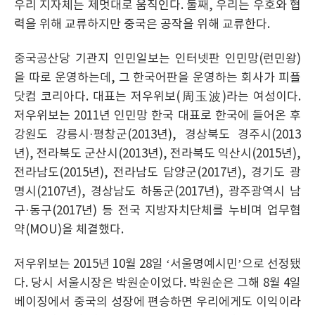
우리 지자체는 제멋대로 움직인다. 둘째, 우리는 우호와 협
력을 위해 교류하지만 중국은 공작을 위해 교류한다.
중국공산당 기관지 인민일보는 인터넷판 인민망(런민왕)
을 따로 운영하는데, 그 한국어판을 운영하는 회사가 피플
닷컴 코리아다. 대표는 저우위보(周玉波)라는 여성이다.
저우위보는 2011년 인민망 한국 대표로 한국에 들어온 후
강원도 강릉시·평창군(2013년), 경상북도 경주시(2013
년), 전라북도 군산시(2013년), 전라북도 익산시(2015년),
전라남도(2015년), 전라남도 담양군(2017년), 경기도 광
명시(2107년), 경상남도 하동군(2017년), 광주광역시 남
구·동구(2017년) 등 전국 지방자치단체를 누비며 업무협
약(MOU)을 체결했다.
저우위보는 2015년 10월 28일 ‘서울명예시민’으로 선정됐
다. 당시 서울시장은 박원순이었다. 박원순은 그해 8월 4일
베이징에서 중국의 성장에 편승하면 우리에게도 이익이라