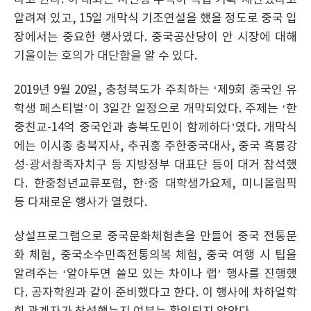
다고 한다. 이 대회는 시진핑 주석이 직접 기획·제안했다고
알려져 있고, 15일 개막식 기조연설을 했을 정도로 중국 입
장에서는 중요한 행사였다. 중국공산당이 안 시장에 대해
기울이는 호의가 대단함을 알 수 있다.
2019년 9월 20일, 충청북도가 주최하는 ‘제9회 중국인 유
학생 페스티벌’이 3일간 일정으로 개막되었다. 주제는 ‘한
중친교-14억 중국인과 충북도민이 함께하다’였다. 개막식
에는 이시종 충북지사, 추궈훙 주한중국대사, 중국 흑룡강
성·광서좡족자치구 등 지방정부 대표단 등이 대거 참석했
다. 한중청년교류포럼, 한·중 대학생가요제, 미니올림픽
등 다채로운 행사가 열렸다.
상설프로그램으로 중국문화체험촌을 만들어 중국 전통문
화 체험, 중국소수민족전통의복 체험, 중국 여행 시 팁을
알려주는 ‘알아두면 쓸모 있는 차이나 랩’ 행사를 진행했
다. 공자학원과 같이 준비했다고 한다. 이 행사에 차하얼학