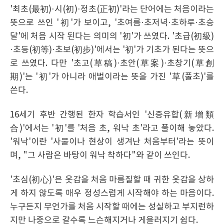
'최초(最初)·시(初)·정초(正初)'라는 단어에는 처음이라는
뜻으로 쓰인 '初'가 보이고, '초여름·초저녁·초하루·초승
달'에 처음 시작 된다는 의미의 '初'가 쓰였다. '초급(初級)
·초등(初等)·초보(初步)'에서는 '初'가 기초가 된다는 뜻으
로 쓰였다. 다만 '초고(草稿)·초안(草案)·초창기(草創
期)'는 '初'가 아니라 애벌이라는 뜻을 가진 '草(풀초)'를
쓴다.
16세기 후반 간행된 한자 학습서인 '신증유합(新增類
合)'에서는 '初'를 '처음 초, 워낙 초'라고 풀이해 놓았다.
'워낙'이란 '사물이나 현상이 생겨난 처음부터'라는 뜻이
며, "그 사람은 바탕이 워낙 착하다"와 같이 쓰인다.
'초심(初心)'은 옷감을 처음 마름질할 때 귀한 옷감을 상하
게 하지 않도록 매우 정성스럽게 시작해야 하는 마음이다.
누구든지 무언가를 처음 시작할 때에는 성실하고 부지런하
지만 나중으로 갈수록 느슨해지거나 게을러지기 쉽다.