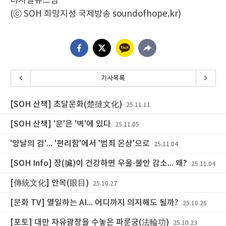
디지털뉴스팀
(ⓒ SOH 희망지성 국제방송 soundofhope.kr)
기사목록
[SOH 산책] 초달문화(楚撻文化)
25.11.11
[SOH 산책] '문'은 '벽'에 있다
25.11.05
'양날의 검'... '편리함'에서 '범죄 온상'으로
25.11.04
[SOH Info] 장(臟)이 건강하면 우울·불안 감소... 왜?
25.11.04
[傳統文化] 안목(眼目)
25.10.27
[문화 TV] 열일하는 AI... 어디까지 의지해도 될까?
25.10.26
[포토] 대만 자유광장을 수놓은 파룬궁(法輪功)
25.10.23