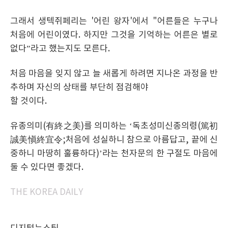
그래서 생텍쥐페리는 '어린 왕자'에서 "어른들은 누구나
처음에 어린이였다. 하지만 그것을 기억하는 어른은 별로
없다”라고 했는지도 모른다.
처음 마음을 잊지 않고 늘 새롭게 하려면 지나온 과정을 반
추하며 자신의 상태를 부단히 점검해야
할 것이다.
유종의미(有終之美)를 의미하는 ‘독초성미신종의령(篤初
誠美愼終宜令;처음에 성실하니 참으로 아름답고, 끝에 신
중하니 마땅히 훌륭하다)’라는 천자문의 한 구절도 마음에
둘 수 있다면 좋겠다.
THE KOREA DAILY