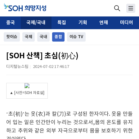
중국
국제/국내
특집
기획
연재
미디어
핫이슈
국제
국내
종합
이슈 TV
[SOH 산책] 초심(初心)
디지털뉴스팀
2024-07-02 17:46:17
|
▲ [사진=SOH 자료실]
‘초(初)’는 옷(衣)과 칼(刀)로 구성된 한자이다. 옷을 만들
어 입는 일은 인간만이 누리는 것으로서,몸의 온도를 유지
하고 추위와 같은 외부 자극으로부터 몸을 보호하기 위한