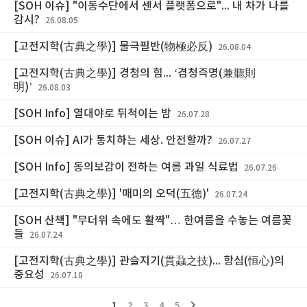
[SOH 이슈] "이동수단에서 센서 플랫폼으로"... 내 차가 나를
감시?
26.08.05
[고전지학(古典之學)] 물극필반(物極必反)
26.08.04
[고전지학(古典之學)] 경청의 힘... ‘겸청즉명(兼聽則
明)’
26.08.03
[SOH Info] 열대야로 뒤척이는 밤
26.07.28
[SOH 이슈] AI가 통치하는 세상. 안전할까?
26.07.27
[SOH Info] 동의보감이 전하는 여름 과일 식료법
26.07.26
[고전지학(古典之學)] '매미의 오덕(五德)'
26.07.24
[SOH 산책] "무더위 속에도 활짝"… 한여름을 수놓는 여름꽃
들
26.07.24
[고전지학(古典之學)] 관슬지기(貫蝨之技)... 항심(恒心)의
중요성
26.07.18
1
2
3
4
5