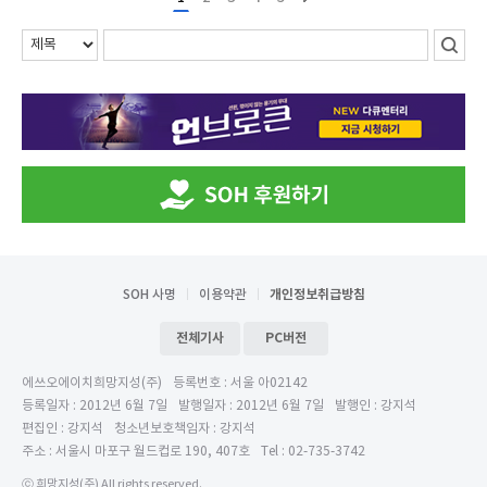
SOH 사명
이용약관
개인정보취급방침
전체기사
PC버전
에쓰오에이치희망지성(주)
등록번호 : 서울 아02142
등록일자 : 2012년 6월 7일
발행일자 : 2012년 6월 7일
발행인 : 강지석
편집인 : 강지석
청소년보호책임자 : 강지석
주소 : 서울시 마포구 월드컵로 190, 407호
Tel : 02-735-3742
ⓒ 희망지성(주) All rights reserved.