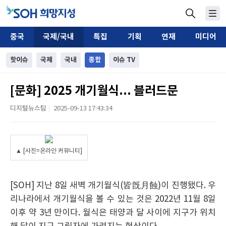
중국
국제/국내
특집
기획
연재
미디어
핫이슈
국제
국내
종합
이슈 TV
[문화] 2025 개기월식... 블러드문
디지털뉴스팀
2025-09-13 17:43:34
|
▲ [사진=온라인 커뮤니티]
[SOH] 지난 8일 새벽 개기월식(皆旣月蝕)이 진행됐다. 우
리나라에서 개기월식을 볼 수 있는 것은 2022년 11월 8일
이후 약 3년 만이다. 월식은 태양과 달 사이에 지구가 위치