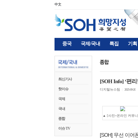
中文
중국
국제/국내
특집
기획
최신기사
[SOH Info] 
핫이슈
디지털뉴스팀
|
2025-09-20
국제
국내
▲ [사진=온라인 커뮤니
종합
이슈 TV
[SOH] 무선 이