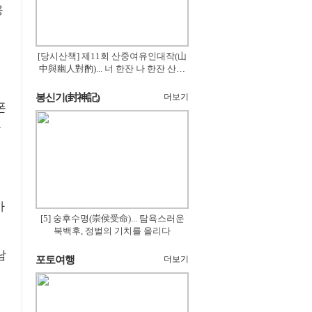
용
[당시산책] 제11회 산중여유인대작(山
中與幽人對酌)... 너 한잔 나 한잔 산의
꽃은 절로 피고
봉신기(封神記)
더보기
폰
가
[5] 숭후수명(崇侯受命)... 탐욕스러운
북백후, 정벌의 기치를 올리다
남
포토여행
더보기