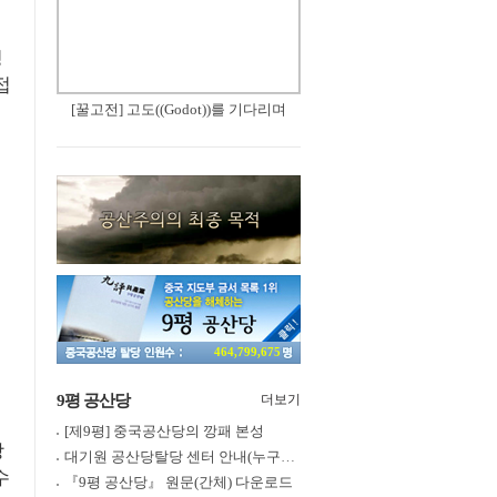
성
접
[꿀고전] 고도((Godot))를 기다리며
464,799,675
9평 공산당
더보기
[제9평] 중국공산당의 깡패 본성
상
대기원 공산당탈당 센터 안내(누구나 쉽게 退黨, 退團, 退隊 가능)
수
『9평 공산당』 원문(간체) 다운로드