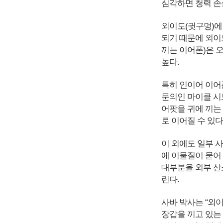
심각하면 청력 손
외이도(귓구멍)에
되기 때문에 외이
끼는 이어폰)은 
높다.
특히 인이어 이어
문의인 마이클 시드
어팟을 귀에 끼는
로 이어질 수 있다
이 외에도 일부 
에 이물질이 묻어
대부분을 외부 산
린다.
사바 박사는 “외이
장갑을 끼고 있는