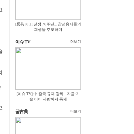
고
[反共] 6.25전쟁 76주년... 참전용사들의
희생을 추모하며
이슈 TV
더보기
을
적
손
[이슈 TV] 中 출국 규제 강화... 자금·기
술 이어 사람까지 통제
으
꿀古典
더보기