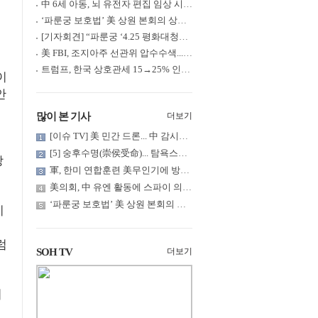
中 6세 아동, 뇌 유전자 편집 임상 시험 중 사망... 의료진 1년간 ....
‘파룬궁 보호법’ 美 상원 본회의 상정... 최종 입법 ‘초읽기’
[기자회견] “파룬궁 ‘4.25 평화대청원’ 기념 & 중공의 션윈 공연 .....
美 FBI, 조지아주 선관위 압수수색... 트럼프 “부정선거 증거 확보....
트럼프, 한국 상호관세 15→25% 인상... “韓 국회 무력합의 미비준”....
이
안
많이 본 기사
더보기
[이슈 TV] 美 민간 드론... 中 감시망 뚫고 군함 근접 촬영
[5] 숭후수명(崇侯受命)... 탐욕스러운 북백후, 정벌의 기치를 올.....
상
軍, 한미 연합훈련 美무인기에 방공태세 발령... 왜?
美의회, 中 유엔 활동에 스파이 의혹 제기
‘파룬궁 보호법’ 美 상원 본회의 상정... 최종 입법 ‘초읽기’
히
럼
SOH TV
더보기
리