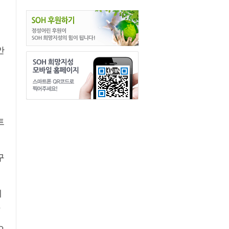
안
트
구
체
.