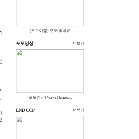
[포토여행] 추모(追慕)2
며
포토영상
더보기
로
분
[포토영상] Wave Harmony
.
END CCP
더보기
그
으