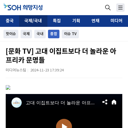
중국
국제/국내
특집
기획
연재
미디어
핫이슈
국제
국내
종합
이슈 TV
[문화 TV] 고대 이집트보다 더 놀라운 아
프리카 문명들
미디어뉴스팀
2024-11-23 17:39:24
|