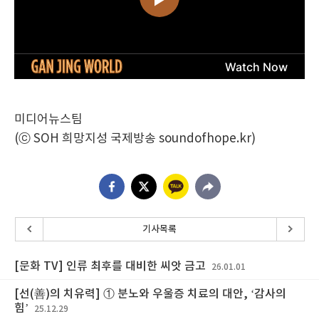
미디어뉴스팀
(ⓒ SOH 희망지성 국제방송 soundofhope.kr)
기사목록
[문화 TV] 인류 최후를 대비한 씨앗 금고
26.01.01
[선(善)의 치유력] ① 분노와 우울증 치료의 대안, ‘감사의
힘’
25.12.29