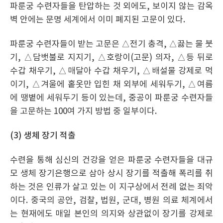
파룬궁 수련자들을 탄압하는 것 외에도, 보이지 않는 감옥
벽 안에는 문명 세계에서 이미 폐지된 고문이 있다.
파룬궁 수련자들이 받는 고문은 △전기 충격, △끓는 물 붓
기, △담뱃불로 지지기, △호랑이(고문) 의자, △등 뒤로
수갑 채우기, △매달아 수갑 채우기, △배설물 강제로 먹
이기, △겨울에 홑옷만 입힌 채 외부에 세워두기, △여름
에 땡볕에 세워두기 등이 있는데, 중공이 파룬궁 수련자들
을 고문하는 100여 가지 방법 중 일부이다.
(3) 생체 장기 적출
수련을 통해 심신의 건강을 얻은 파룬궁 수련자들을 대규
모 생체 장기은행으로 삼아 상시 장기를 적출해 폭리를 취
하는 것은 인류가 살고 있는 이 지구상에서 전례 없는 죄악
이다. 중국의 공안, 검찰, 법원, 군대, 병원 의료 체계에서
는 현재에도 매일 본인의 의지와 상관없이 장기를 강제로