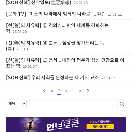
[SOH 산책] 선악업보(善惡業報)
26.01.23
[문화 TV] "미소의 나라에서 범죄의 나라로"... 왜?
26.01.22
[선(善)의 치유력] ⑤ 경외심... 면역 체계를 강화하는
힘
26.01.20
[선(善)의 치유력] ④ 분노... 심장을 망가뜨리는 독
(毒)
26.01.15
[선(善)의 치유력] ③ 용서... 내면의 평온과 심신 건강으로 이
끄는 힘
26.01.07
[SOH 산책] 우리 사회를 완성하는 세 가지 요소
26.01.05
6
7
8
9
10