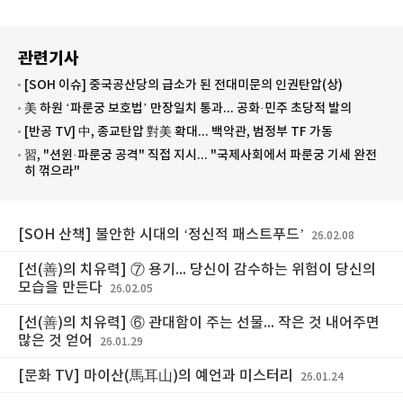
관련기사
[SOH 이슈] 중국공산당의 급소가 된 전대미문의 인권탄압(상)
美 하원 ‘파룬궁 보호법’ 만장일치 통과... 공화·민주 초당적 발의
[반공 TV] 中, 종교탄압 對美 확대... 백악관, 범정부 TF 가동
習, "션윈·파룬궁 공격" 직접 지시... "국제사회에서 파룬궁 기세 완전
히 꺾으라"
[SOH 산책] 불안한 시대의 ‘정신적 패스트푸드’
26.02.08
[선(善)의 치유력] ⑦ 용기... 당신이 감수하는 위험이 당신의
모습을 만든다
26.02.05
[선(善)의 치유력] ⑥ 관대함이 주는 선물... 작은 것 내어주면
많은 것 얻어
26.01.29
[문화 TV] 마이산(馬耳山)의 예언과 미스터리
26.01.24