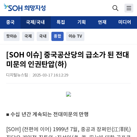
중국
국제/국내
특집
기획
연재
미디어
핫이슈
국제
국내
종합
이슈 TV
[SOH 이슈] 중국공산당의 급소가 된 전대
미문의 인권탄압(하)
디지털뉴스팀
2025-03-17 16:12:29
|
■ 수십 년간 계속되는 전대미문의 만행
[SOH] (전편에 이어) 1999년 7월, 중공과 장쩌민(江澤民)