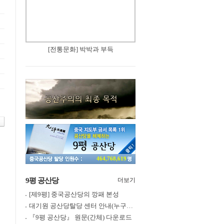
[전통문화] 박박과 부득
464,768,619
9평 공산당
더보기
[제9평] 중국공산당의 깡패 본성
대기원 공산당탈당 센터 안내(누구나 쉽게 退黨, 退團, 退隊 가능)
『9평 공산당』 원문(간체) 다운로드