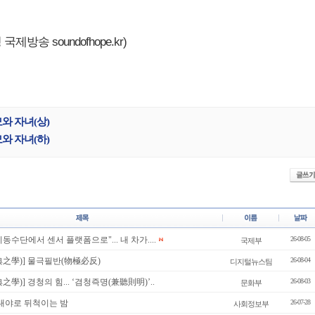
제방송 soundofhope.kr)
모와 자녀(상)
모와 자녀(하)
"이동수단에서 센서 플랫폼으로"... 내 차가....
26-08-05
국제부
典之學)] 물극필반(物極必反)
26-08-04
디지털뉴스팀
學)] 경청의 힘... ‘겸청즉명(兼聽則明)’..
26-08-03
문화부
] 열대야로 뒤척이는 밤
26-07-28
사회정보부