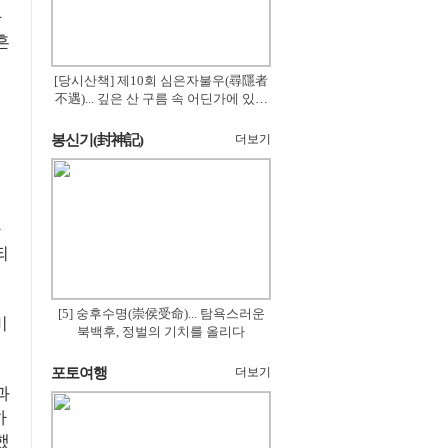
하
흔
[당시산책] 제10회 심은자불우(尋隱者
不遇)... 깊은 산 구름 속 어딘가에 있겠
지
봉신기(封神記)
더보기
되
[5] 숭후수명(崇侯受命)... 탐욕스러운
비
북백후, 정벌의 기치를 올리다
포토여행
더보기
과
하
했