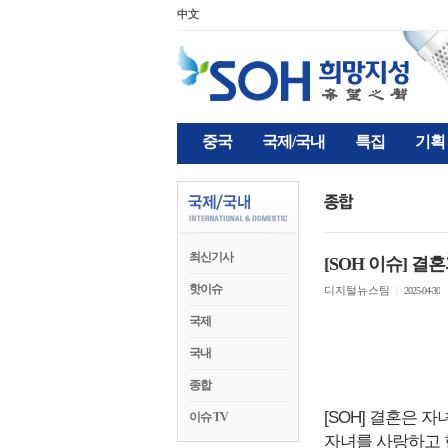
中文
중국
국제/국내
특집
기획
최신기사
[SOH 이슈] 
핫이슈
디지털뉴스팀
|
2025-04-30
국제
국내
종합
[SOH] 결혼은 
이슈 TV
자녀를 사랑하고 