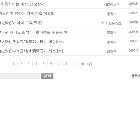
AI가 통치하는 세상. 안전할까?
26-07-27
사회정보부
] 동의보감이 전하는 여름 과일 식료법
26-07-26
문화부
之學)] '매미의 오덕(五德)'
26-07-24
디지털뉴스팀
"무더위 속에도 활짝"… 한여름을 수놓는 여....
26-07-24
문화부
學)] 관슬지기(貫蝨之技)... 항심(恒心....
26-07-18
문화부
學)] 수적천석(水滴穿石)... 사소함의 ....
26-07-17
문화부
1
2
3
4
5
6
7
8
9
10