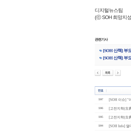
디지털뉴스팀
(ⓒ SOH 희망지성 국
관련기사
[SOH 산책] 부
[SOH 산책] 부
1847
[SOH 이슈] 
1846
[고전지학(古
1845
[고전지학(古典之
1844
[SOH Info