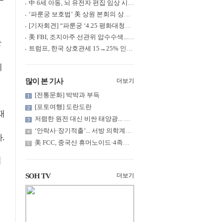
中 6세 아동, 뇌 유전자 편집 임상 시험 중 사망... 의료진 1년간 ....
‘파룬궁 보호법’ 美 상원 본회의 상정... 최종 입법 ‘초읽기’
[기자회견] “파룬궁 ‘4.25 평화대청원’ 기념 & 중공의 션윈 공연 .....
美 FBI, 조지아주 선관위 압수수색... 트럼프 “부정선거 증거 확보....
장
트럼프, 한국 상호관세 15→25% 인상... “韓 국회 무력합의 미비준”....
지
많이 본 기사
더보기
[전통문화] 박박과 부득
[포토여행] 도란도란
재
저렴한 원전 대신 비싼 태양광... 요금 부담은 누가?
‘안락사·장기적출’... 서방 의학계까지 침투한 ‘공리주의적 생명윤....
.
美 FCC, 중국산 휴머노이드·4족보행 로봇·전력 인버터 신규 수입 .....
적
SOH TV
더보기