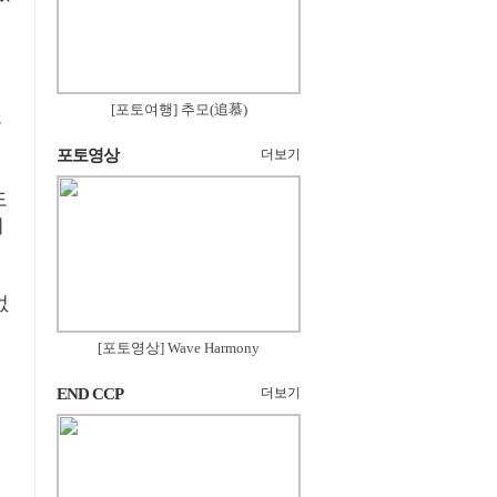
[포토여행] 추모(追慕)
유
포토영상
더보기
도
의
없
[포토영상] Wave Harmony
END CCP
더보기