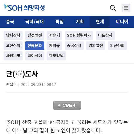
중국
국제/국내
특집
기획
연재
미디어
당시산책
팔선열전
서유기
SOH 힐링백과
나도강사
고전산책
전통문화
제자규
중국상식
명의열전
의산야화
사전문명
웨이션머
한방양생
단(單)도사
편집부
2011-09-20 15:08:17
|
[SOH] 산중 고을에 한 공자라고 불리는 세도가가 있었는
데 어느 날 그의 집에 한 노인이 찾아왔습니다.