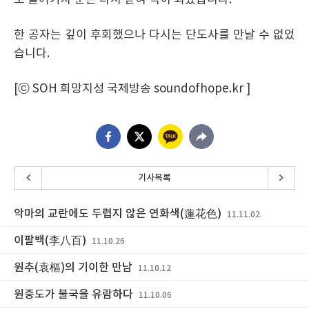
로 들어가자 문은 다시 닫혀 벽이 되었습니다.
한 공자는 깊이 후회했으나 다시는 단도사를 만날 수 없었
습니다.
[ⓒ SOH 희망지성 국제방송 soundofhope.kr ]
기사목록
악마의 교란에도 두렵지 않은 연화색(蓮花色)
11.11.02
이팔백(李八百)
11.10.26
원추(袁樞)의 기이한 만남
11.10.12
원중도가 불국을 유람하다
11.10.06