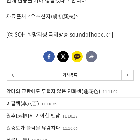
언에 신중을 기해 생활했다고 합니다.
자료출처 <우초신지(虞初新志)>
[ⓒ SOH 희망지성 국제방송 soundofhope.kr ]
기사목록
악마의 교란에도 두렵지 않은 연화색(蓮花色)
11.11.02
이팔백(李八百)
11.10.26
원추(袁樞)의 기이한 만남
11.10.12
원중도가 불국을 유람하다
11.10.06