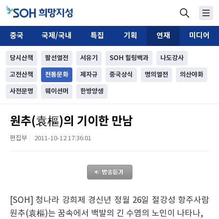
중국
국제/국내
특집
기획
연재
미디어
당시산책
팔선열전
서유기
SOH 힐링백과
나도강사
고전산책
전통문화
제자규
중국상식
명의열전
의산야화
사전문명
웨이션머
한방양생
원추(袁樞)의 기이한 만남
편집부
2011-10-12 17:36:01
|
[SOH] 청나라 강희제 경신년 정월 26일 절강성 항주사람
원추(袁樞)는 꿈속에서 백발의 긴 수염의 노인이 나타나,