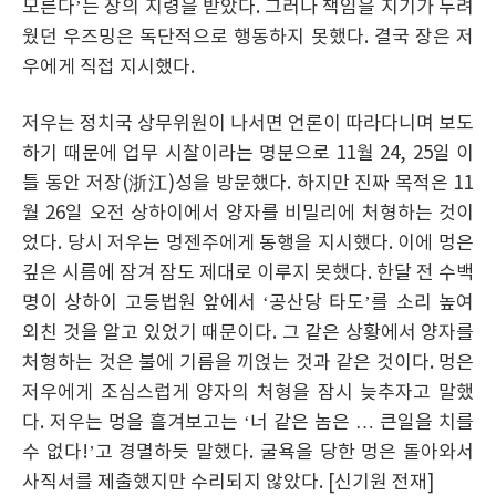
모른다’는 장의 지령을 받았다. 그러나 책임을 지기가 두려
웠던 우즈밍은 독단적으로 행동하지 못했다. 결국 장은 저
우에게 직접 지시했다.
저우는 정치국 상무위원이 나서면 언론이 따라다니며 보도
하기 때문에 업무 시찰이라는 명분으로 11월 24, 25일 이
틀 동안 저장(浙江)성을 방문했다. 하지만 진짜 목적은 11
월 26일 오전 상하이에서 양자를 비밀리에 처형하는 것이
었다. 당시 저우는 멍젠주에게 동행을 지시했다. 이에 멍은
깊은 시름에 잠겨 잠도 제대로 이루지 못했다. 한달 전 수백
명이 상하이 고등법원 앞에서 ‘공산당 타도’를 소리 높여
외친 것을 알고 있었기 때문이다. 그 같은 상황에서 양자를
처형하는 것은 불에 기름을 끼얹는 것과 같은 것이다. 멍은
저우에게 조심스럽게 양자의 처형을 잠시 늦추자고 말했
다. 저우는 멍을 흘겨보고는 ‘너 같은 놈은 … 큰일을 치를
수 없다!’고 경멸하듯 말했다. 굴욕을 당한 멍은 돌아와서
사직서를 제출했지만 수리되지 않았다. [신기원 전재]