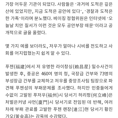
가장 어두운 기관이 되었다. 사람들은 ‘과거에 도적은 깊은
산에 있었지만, 지금 도적은 공안에 있다’, ‘경찰과 도적은
한 가족’이라며 분노했다. 베이징 정협위원은 인터넷에 ‘오
늘날 치안 질서가 이런 것은 모두 공안부장 때문’이라고 공
개적으로 글을 올렸다.
몇 가지 예를 보더라도, 저우가 얼마나 시비를 전도하고 사
회를 어지럽혔는지 쉽게 알 수 있다.
푸젠(福建)에서 저 유명한 라이창싱(賴昌星) 밀수사건이
발생한 후, 중공은 460여 명의 청, 국장급 간부와 73명의
부성장급 간부를 교체하고 저우를 중앙조사팀 팀장으로 파
견해 푸젠성의 부패문제를 조사했다. 하지만 민중들에게
수없이 고발된 푸저우(福州)시 당서기 허리펑(何立峰)은
처벌은커녕 샤먼(廈門)시 당서기로 전임된 데 반해, 여러
차례 부패 관료를 고발한 푸젠 롄장(連江)현 당서기 황진
가오(黃金高)는 감옥에 수감됐다.