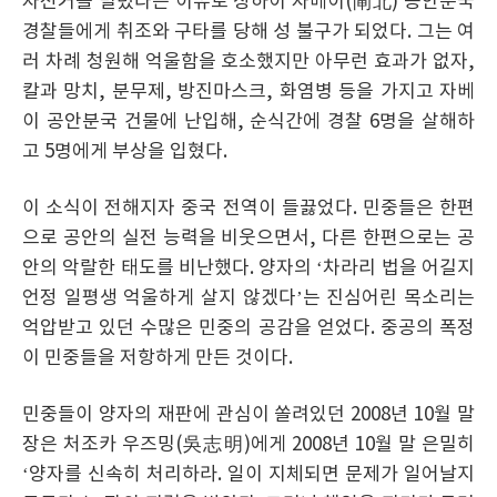
자전거를 빌렸다는 이유로 상하이 자베이(閘北) 공안분국
경찰들에게 취조와 구타를 당해 성 불구가 되었다. 그는 여
러 차례 청원해 억울함을 호소했지만 아무런 효과가 없자,
칼과 망치, 분무제, 방진마스크, 화염병 등을 가지고 자베
이 공안분국 건물에 난입해, 순식간에 경찰 6명을 살해하
고 5명에게 부상을 입혔다.
이 소식이 전해지자 중국 전역이 들끓었다. 민중들은 한편
으로 공안의 실전 능력을 비웃으면서, 다른 한편으로는 공
안의 악랄한 태도를 비난했다. 양자의 ‘차라리 법을 어길지
언정 일평생 억울하게 살지 않겠다’는 진심어린 목소리는
억압받고 있던 수많은 민중의 공감을 얻었다. 중공의 폭정
이 민중들을 저항하게 만든 것이다.
민중들이 양자의 재판에 관심이 쏠려있던 2008년 10월 말
장은 처조카 우즈밍(吳志明)에게 2008년 10월 말 은밀히
‘양자를 신속히 처리하라. 일이 지체되면 문제가 일어날지