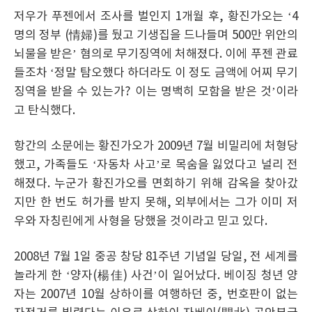
저우가 푸젠에서 조사를 벌인지 1개월 후, 황진가오는 ‘4
명의 정부 (情婦)를 뒀고 기생집을 드나들며 500만 위안의
뇌물을 받은’ 혐의로 무기징역에 처해졌다. 이에 푸젠 관료
들조차 ‘정말 탐오했다 하더라도 이 정도 금액에 어찌 무기
징역을 받을 수 있는가? 이는 명백히 모함을 받은 것’이라
고 탄식했다.
항간의 소문에는 황진가오가 2009년 7월 비밀리에 처형당
했고, 가족들도 ‘자동차 사고’로 목숨을 잃었다고 널리 전
해졌다. 누군가 황진가오를 면회하기 위해 감옥을 찾아갔
지만 한 번도 허가를 받지 못해, 외부에서는 그가 이미 저
우와 자칭린에게 사형을 당했을 것이라고 믿고 있다.
2008년 7월 1일 중공 창당 81주년 기념일 당일, 전 세계를
놀라게 한 ‘양자(楊佳) 사건’이 일어났다. 베이징 청년 양
자는 2007년 10월 상하이를 여행하던 중, 번호판이 없는