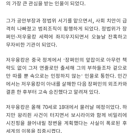
의 가장 큰 관심을 받는 인물이 되었다.
그가 공안부장과 정법위 서기를 맡으면서, 사회 치안이 급
격히 나빠졌고 범죄조직이 횡행하게 되었다. 정법위가 장
쩌민-저우융캉 세력에 좌지우지되면서 오늘날 잔혹하고
무자비한 기관이 되었다.
저우융캉은 중국 정계에서 ‘장쩌민의 앞잡이로 아무런 책
략도 없이 그저 연줄로만 출세해 그의 부하들조차 겉으로
만 따를 뿐 속으로는 인정하지 않는’ 인물로 통한다. 민간
에서는 저우융캉이 아내를 살해한 다음 장쩌민의 외조카와
결혼 한 후부터 고속 승진했다고 알려져 있다.
저우융캉은 올해 70세로 18대에서 물러날 예정이었다. 하
지만 왕리쥔 사건이 터지면서 보시라이와 함께 비밀리에
시진핑을 끌어내릴 정변을 계획했다는 사실이 폭로된 후
세계의 이목을 집중시켰다.