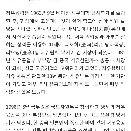
저우융캉은 1966년 9월 베이징 석유대학 탐사학과를 졸업
한 후, 현장에서 고생하는 것이 싫어 학교에 남아 직업 할
당을 기다렸다. 하지만 1년 후 마지못해 다칭(大慶) 유전에
서 지질대 실습원이 되었다. 그는 대학 졸업장과 아부를 잘
하는 성격을 이용해 41세에 랴오허(遼河)석유 탐사국장,
랴오닝(遼寧)성 시위원회 부서기 겸 시장이 되었다. 1985
년 석유공업부 부부장 겸 중국 석유천연가스 총공사 사장
이 되어, 성급 국유기업의 고위관리가 되었다. 저우융캉이
석유 계통을 관할한 13년 동안, 석유부는 가장 부패한 기관
이 되었고 저우 역시 유흥업소에 자주 드나들면서 매우 타
락한 생활을 보냈다.
1998년 3월 국무원은 국토자원부를 창립하고 56세의 저우
융캉을 초대 부장으로 임명했다. 1년 후 그는 쓰촨성 당서
기가 되었다. 한 중국 언론인이 폭로한 바와 같이 저우융캉