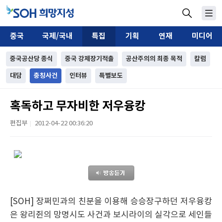
중국
국제/국내
특집
기획
연재
미디어
중국공산당 종식
중국 강제장기적출
공산주의의 최종 목적
칼럼
대담
충칭사건
인터뷰
특별보도
혹독하고 무자비한 저우융캉
편집부
2012-04-22 00:36:20
|
[SOH] 장쩌민과의 친분을 이용해 승승장구하던 저우융캉
은 왕리쥔의 망명시도 사건과 보시라이의 실각으로 세인들