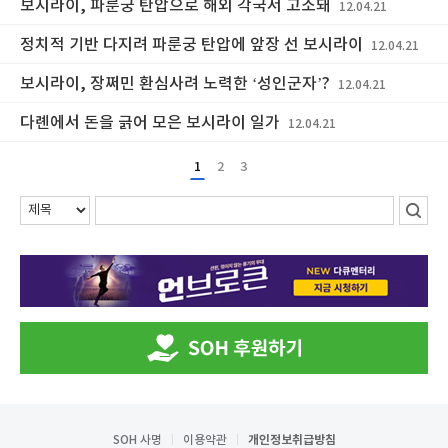
보시라이, 파룬궁 탄압으로 해외 각국서 고소돼
12.04.21
정치적 기반 다지려 파룬궁 탄압에 앞장 선 보시라이
12.04.21
보시라이, 장쩌민 환심사려 노력한 ‘성인군자’?
12.04.21
다롄에서 돈을 긁어 모은 보시라이 일가
12.04.21
1
2
3
SOH 사명
이용약관
개인정보취급방침