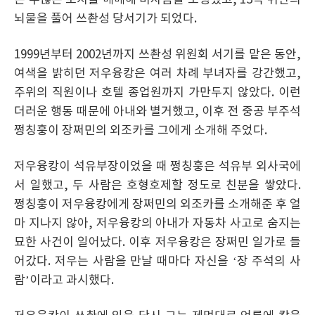
은 수많은 토지를 매매해 비자금을 조성했고, 13억 위안의
뇌물을 풀어 쓰촨성 당서기가 되었다.
1999년부터 2002년까지 쓰촨성 위원회 서기를 맡은 동안,
여색을 밝히던 저우융캉은 여러 차례 부녀자를 강간했고,
주위의 직원이나 호텔 종업원까지 가만두지 않았다. 이런
더러운 행동 때문에 아내와 별거했고, 이후 전 중공 부주석
쩡칭훙이 장쩌민의 외조카를 그에게 소개해 주었다.
저우융캉이 석유부장이었을 때 쩡칭훙은 석유부 외사국에
서 일했고, 두 사람은 호형호제할 정도로 친분을 쌓았다.
쩡칭훙이 저우융캉에게 장쩌민의 외조카를 소개해준 후 얼
마 지나지 않아, 저우융캉의 아내가 자동차 사고로 숨지는
묘한 사건이 일어났다. 이후 저우융캉은 장쩌민 일가로 들
어갔다. 저우는 사람을 만날 때마다 자신을 ‘장 주석의 사
람’이라고 과시했다.