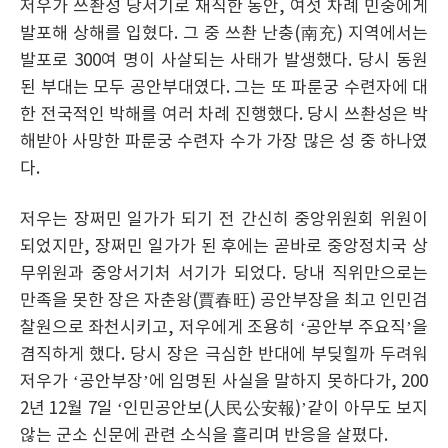
저우가 쓰촨성 당서기로 재직한 동안, 여섯 차례 민중에게
발포해 상해를 입혔다. 그 중 쓰촨 난충(南充) 지역에서는
발포로 300여 명이 사살되는 사태가 발생했다. 당시 동원
된 부대는 모두 공안부대였다. 그는 또 파룬궁 수련자에 대
한 전국적인 박해를 여러 차례 진행했다. 당시 쓰촨성은 박
해받아 사망한 파룬궁 수련자 수가 가장 많은 성 중 하나였
다.
저우는 장쩌민 일가가 되기 전 간신히 중앙위원회 위원이
되었지만, 장쩌민 일가가 된 후에는 곧바로 중앙정치국 상
무위원과 중앙서기처 서기가 되었다. 당내 직위만으로는
만족을 못한 장은 자춘왕(賈春旺) 공안부장을 최고 인민검
찰원으로 좌천시키고, 저우에게 조용히 ‘공안부 주요직’을
겸직하게 했다. 당시 장은 극심한 반대에 부딪힐까 두려워
저우가 ‘공안부장’에 임명된 사실을 말하지 못하다가, 200
2년 12월 7일 ‘인민공안보(人民公安報)’같이 아무도 보지
않는 군소 신문에 관련 소식을 흘리며 반응을 살폈다.