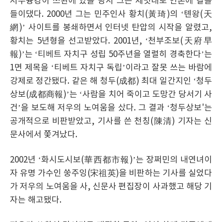
저우융캉이 쓰촨에 있을 당시 그는 제멋대로 언론에 칼을
들이댔다. 2000년 그는 민주인사 황치(黃琦)의 ‘톈왕(天
網)’ 사이트를 봉쇄하면서 인터넷 탄압의 시작을 알렸고,
황치는 5년형을 선고받았다. 2001년, ‘천부조보(天府早
報)’는 ‘티베트 자치구 성립 50주년을 열렬히 경축한다’는
1면 제목을 ‘티베트 자치구 독립’이라고 잘못 쓰는 바람에
강제로 정간됐다. 같은 해 청두(成都) 최대 일간지인 ‘청두
상보(成都商報)’는 ‘사람을 치어 죽이고 도망간 당서기 사
건’을 보도해 저우의 노여움을 샀다. 그 결과 ‘청두상보'는
공개적으로 비판받았고, 기사를 쓴 천칭(陳清) 기자는 신
문사에서 쫓겨났다.
2002년 ‘화시도시보(華西都市報)’는 장쩌민의 내연녀이
자 유명 가수인 쑹주잉(宋祖英)을 비판하는 기사를 실었다
가 저우의 노여움을 사, 신문사 편집장이 사과했고 해당 기
자는 해고됐다.