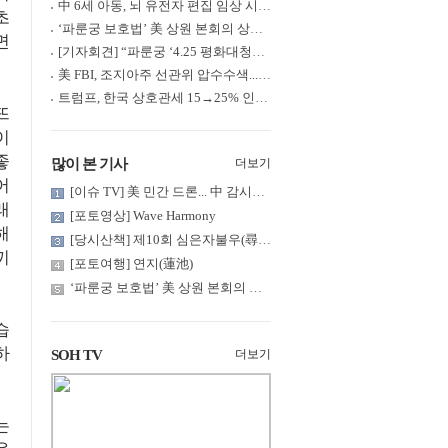
中 6세 아동, 뇌 유전자 편집 임상 시험 중 사망... 의료진 1년간 ....
초
‘파룬궁 보호법’ 美 상원 본회의 상정... 최종 입법 ‘초읽기’
면
[기자회견] “파룬궁 ‘4.25 평화대청원’ 기념 & 중공의 션윈 공연 .....
美 FBI, 조지아주 선관위 압수수색... 트럼프 “부정선거 증거 확보....
트럼프, 한국 상호관세 15→25% 인상... “韓 국회 무력합의 미비준”....
뜨
이
좋
많이 본 기사
더보기
어
[이슈 TV] 美 민간 드론... 中 감시망 뚫고 군함 근접 촬영
래
[포토영상] Wave Harmony
해
[당시산책] 제10회 심은자불우(尋隱者不遇)... 깊은 산 구름 속 어....
끼
[포토여행] 연지(蓮池)
‘파룬궁 보호법’ 美 상원 본회의 상정... 최종 입법 ‘초읽기’
습
하
SOH TV
더보기
는