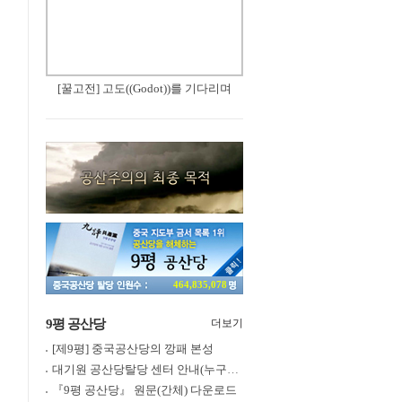
[꿀고전] 고도((Godot))를 기다리며
464,835,078
9평 공산당
더보기
[제9평] 중국공산당의 깡패 본성
대기원 공산당탈당 센터 안내(누구나 쉽게 退黨, 退團, 退隊 가능)
『9평 공산당』 원문(간체) 다운로드