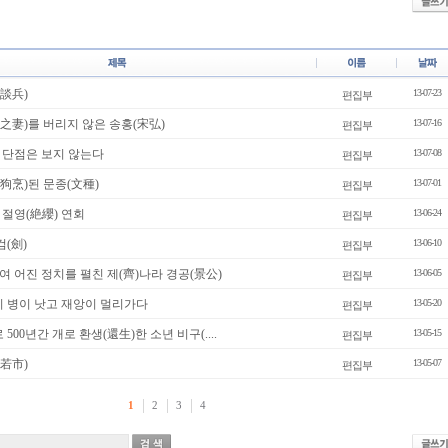
談兵)
13-07-23
편집부
之妻)를 버리지 않은 송홍(宋弘)
13-07-16
편집부
 단점은 보지 않는다
13-07-08
편집부
狗烹)된 문종(文種)
13-07-01
편집부
절영(絶纓) 연회
13-06-24
편집부
검(劍)
13-06-10
편집부
 어진 정치를 펼친 제(齊)나라 경공(景公)
13-06-05
편집부
니 병이 낫고 재앙이 멀리가다
13-05-20
편집부
500년간 개로 환생(還生)한 소년 비구(....
13-05-15
편집부
若市)
13-05-07
편집부
1
2
3
4