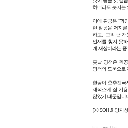
것이 좋을 것 같
하더라도 늦지는 
이에 환공은 “과
런 잘못을 저지를
하고, 그의 큰 
인재를 찾지 못하
게 재상이라는 중
훗날 영척은 환
영척의 도움으로 
환공이 춘추전국시
재적소에 잘 기용
않았기 때문입니다
[ⓒ SOH 희망지성 국