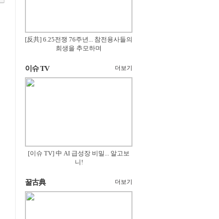
[反共] 6.25전쟁 76주년... 참전용사들의
희생을 추모하며
이슈 TV
더보기
[이슈 TV] 中 AI 급성장 비밀... 알고보
니!
꿀古典
더보기