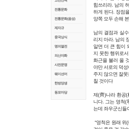
고전산책
힘쓰리라. 남의 
전통문화
하게 된다. 장점
양쪽 모두 손해 본
전통문화(음성)
제자규
남의 결점과 실수
중국상식
리지 마라. 남의
알면 더 큰 힘이
명의열전
지 못한 행위로서
의산야화
화근을 불러 올 
사전문명
야만 서로의 덕성
주지 않으면 잘못
웨이션머
칠 것이다
한방양생
동포마당
제(齊)나라 환공
니다. 그는 영척
는데 좌우군신들이
“영척은 원래 위