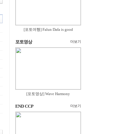
[포토여행] Falun Dafa is good
포토영상
더보기
[포토영상] Wave Harmony
END CCP
더보기