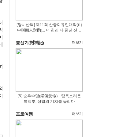
용
저
[당시산책] 제11회 산중여유인대작(山
억
中與幽人對酌)... 너 한잔 나 한잔 산의
꽃은 절로 피고
이
봉신기(封神記)
더보기
에
며
적
지
[5] 숭후수명(崇侯受命)... 탐욕스러운
북백후, 정벌의 기치를 올리다
포토여행
더보기