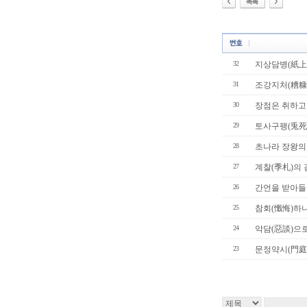
32
지상담병(紙上
31
조강지처(糟糠
30
장점은 취하고
29
토사구팽(兎死
28
초나라 장왕의 
27
계찰(季札)의 
26
간언을 받아들여
25
참회(懺悔)하
24
악담(惡談)으로 
23
문정약시(門庭