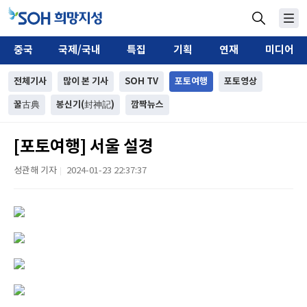
중국
국제/국내
특집
기획
연재
미디어
전체기사
많이 본 기사
SOH TV
포토여행
포토영상
꿀古典
봉신기(封神記)
깜짝뉴스
[포토여행] 서울 설경
성관해 기자
2024-01-23 22:37:37
|