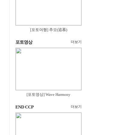
[포토여행] 추모(追慕)
포토영상
더보기
[포토영상] Wave Harmony
END CCP
더보기