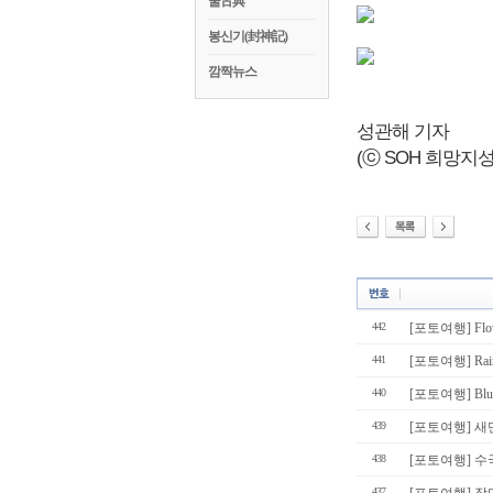
꿀古典
봉신기(封神記)
깜짝뉴스
성관해 기자
(ⓒ SOH 희망지성 국
442
[포토여행] Flow
441
[포토여행] Rain 
440
[포토여행] Blue
439
[포토여행] 
438
[포토여행] 수
437