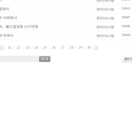
미
온라인뉴스팀
목향장미
25-06-11
온라인뉴스팀
나무 아래에서
25-06-07
온라인뉴스팀
책... 월드컵공원 난지연못
25-06-06
온라인뉴스팀
개 속에서
25-06-04
온라인뉴스팀
21
22
23
24
25
26
27
28
29
30