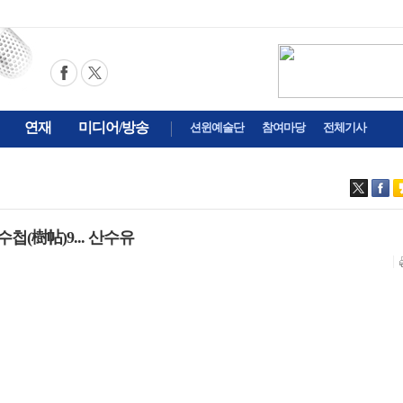
연재
미디어/방송
션윈예술단
참여마당
전체기사
수첩(樹帖)9... 산수유