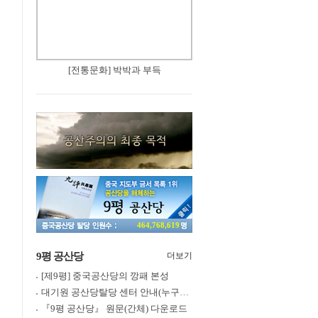
[전통문화] 박박과 부득
464,768,619
9평 공산당
더보기
[제9평] 중국공산당의 깡패 본성
대기원 공산당탈당 센터 안내(누구나 쉽게 退黨, 退團, 退隊 가능)
『9평 공산당』 원문(간체) 다운로드