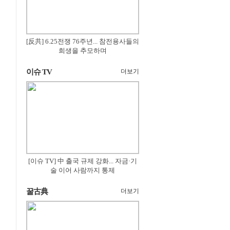
[反共] 6.25전쟁 76주년... 참전용사들의
희생을 추모하며
이슈 TV
더보기
[이슈 TV] 中 출국 규제 강화... 자금·기
술 이어 사람까지 통제
꿀古典
더보기