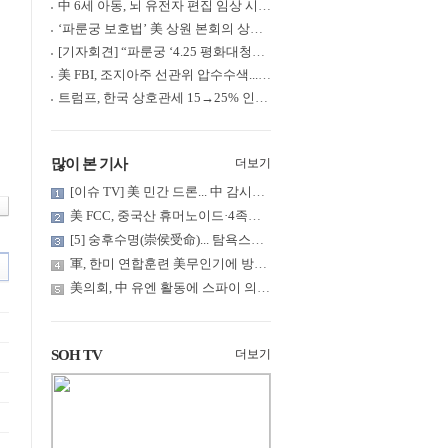
中 6세 아동, 뇌 유전자 편집 임상 시험 중 사망... 의료진 1년간 ....
‘파룬궁 보호법’ 美 상원 본회의 상정... 최종 입법 ‘초읽기’
[기자회견] “파룬궁 ‘4.25 평화대청원’ 기념 & 중공의 션윈 공연 .....
美 FBI, 조지아주 선관위 압수수색... 트럼프 “부정선거 증거 확보....
트럼프, 한국 상호관세 15→25% 인상... “韓 국회 무력합의 미비준”....
많이 본 기사
더보기
[이슈 TV] 美 민간 드론... 中 감시망 뚫고 군함 근접 촬영
美 FCC, 중국산 휴머노이드·4족보행 로봇·전력 인버터 신규 수입 .....
[5] 숭후수명(崇侯受命)... 탐욕스러운 북백후, 정벌의 기치를 올.....
軍, 한미 연합훈련 美무인기에 방공태세 발령... 왜?
美의회, 中 유엔 활동에 스파이 의혹 제기
SOH TV
더보기