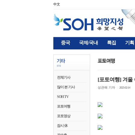
中文
중국
국제/국내
특집
기획
전체기사
[포토여행] 겨울 
많이 본 기사
성관해 기자
|
2025-02-14
SOH TV
포토여행
포토영상
잠시 休