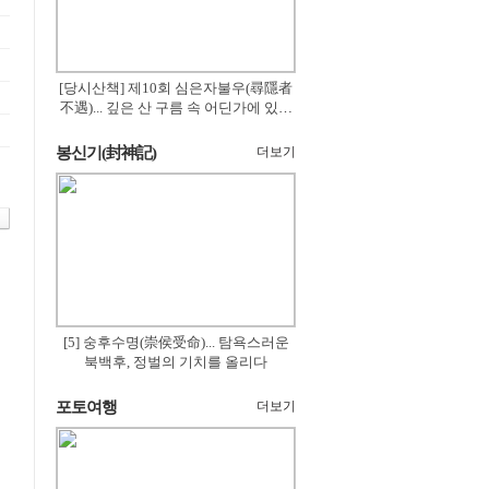
[당시산책] 제10회 심은자불우(尋隱者
不遇)... 깊은 산 구름 속 어딘가에 있겠
지
봉신기(封神記)
더보기
[5] 숭후수명(崇侯受命)... 탐욕스러운
북백후, 정벌의 기치를 올리다
포토여행
더보기