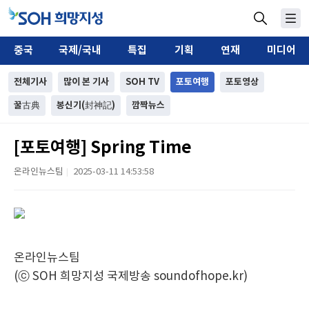
중국
국제/국내
특집
기획
연재
미디어
전체기사
많이 본 기사
SOH TV
포토여행
포토영상
꿀古典
봉신기(封神記)
깜짝뉴스
[포토여행] Spring Time
온라인뉴스팀
2025-03-11 14:53:58
|
온라인뉴스팀
(ⓒ SOH 희망지성 국제방송 soundofhope.kr)