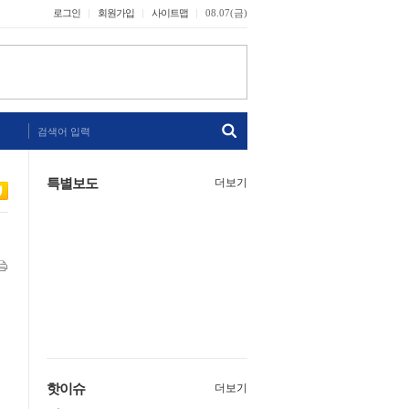
로그인
회원가입
사이트맵
08.07(금)
검색어 입력
특별보도
더보기
핫이슈
더보기