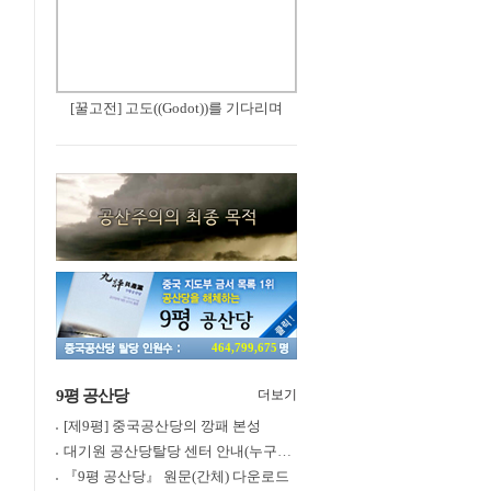
[꿀고전] 고도((Godot))를 기다리며
464,799,675
9평 공산당
더보기
[제9평] 중국공산당의 깡패 본성
대기원 공산당탈당 센터 안내(누구나 쉽게 退黨, 退團, 退隊 가능)
『9평 공산당』 원문(간체) 다운로드