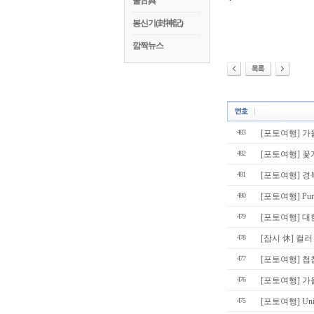
꿀古典
봉신기(封神記)
깜짝뉴스
483
[포토여행] 가
482
[포토여행] 꽃
481
[포토여행] 경
480
[포토여행] Pur
479
[포토여행] 대
478
[잠시 休] 컬
477
[포토여행] 
476
[포토여행] 가
475
[포토여행] Unive