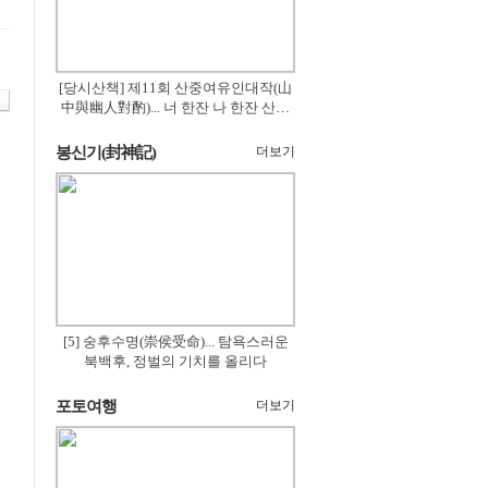
[당시산책] 제11회 산중여유인대작(山
中與幽人對酌)... 너 한잔 나 한잔 산의
꽃은 절로 피고
봉신기(封神記)
더보기
[5] 숭후수명(崇侯受命)... 탐욕스러운
북백후, 정벌의 기치를 올리다
포토여행
더보기