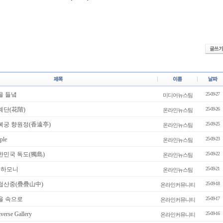
을 들녘
25-09-27
미디어뉴스팀
계단(花階)
25-09-26
온라인뉴스팀
복궁 향원정(香遠亭)
25-09-25
온라인뉴스팀
ple
25-09-23
온라인뉴스팀
한민국 독도(獨島)
25-09-22
온라인뉴스팀
러 하모니
25-09-21
온라인뉴스팀
첩첩산중(疊疊山中)
25-09-18
온라인커뮤니티
을 속으로
25-09-17
온라인커뮤니티
rse Gallery
25-09-16
온라인커뮤니티