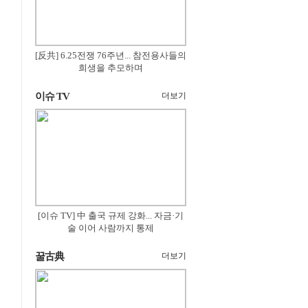
[反共] 6.25전쟁 76주년... 참전용사들의
희생을 추모하며
이슈 TV
더보기
[이슈 TV] 中 출국 규제 강화... 자금·기
술 이어 사람까지 통제
꿀古典
더보기