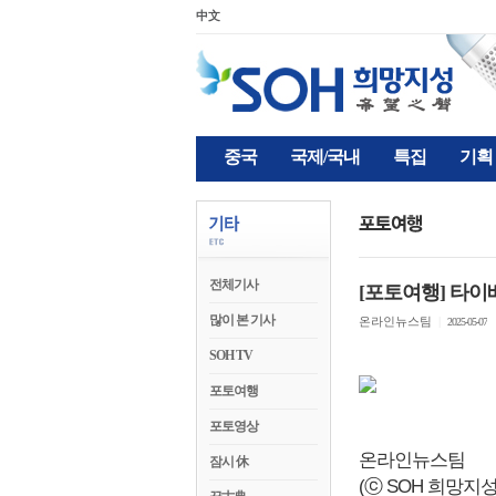
中文
중국
국제/국내
특집
기획
전체기사
[포토여행] 타이
많이 본 기사
온라인뉴스팀
|
2025-05-07
SOH TV
포토여행
포토영상
온라인뉴스팀
잠시 休
(ⓒ SOH 희망지성 국