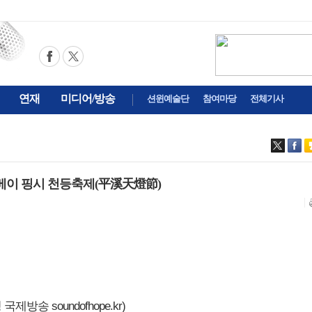
연재
미디어/방송
션윈예술단
참여마당
전체기사
베이 핑시 천등축제(平溪天燈節)
제방송 soundofhope.kr)