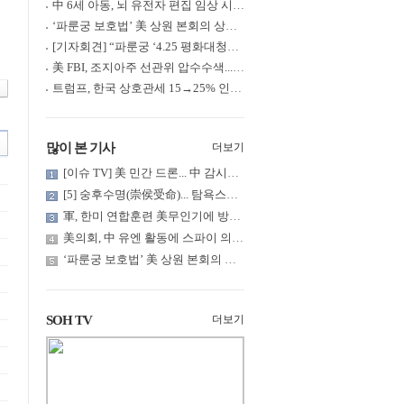
中 6세 아동, 뇌 유전자 편집 임상 시험 중 사망... 의료진 1년간 ....
‘파룬궁 보호법’ 美 상원 본회의 상정... 최종 입법 ‘초읽기’
[기자회견] “파룬궁 ‘4.25 평화대청원’ 기념 & 중공의 션윈 공연 .....
美 FBI, 조지아주 선관위 압수수색... 트럼프 “부정선거 증거 확보....
트럼프, 한국 상호관세 15→25% 인상... “韓 국회 무력합의 미비준”....
많이 본 기사
더보기
[이슈 TV] 美 민간 드론... 中 감시망 뚫고 군함 근접 촬영
[5] 숭후수명(崇侯受命)... 탐욕스러운 북백후, 정벌의 기치를 올.....
軍, 한미 연합훈련 美무인기에 방공태세 발령... 왜?
美의회, 中 유엔 활동에 스파이 의혹 제기
‘파룬궁 보호법’ 美 상원 본회의 상정... 최종 입법 ‘초읽기’
SOH TV
더보기