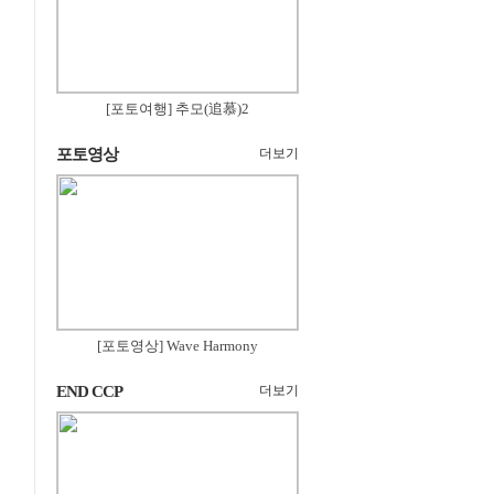
[포토여행] 추모(追慕)2
포토영상
더보기
[포토영상] Wave Harmony
END CCP
더보기