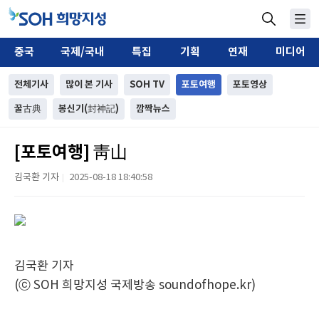
중국
국제/국내
특집
기획
연재
미디어
전체기사
많이 본 기사
SOH TV
포토여행
포토영상
꿀古典
봉신기(封神記)
깜짝뉴스
[포토여행] 靑山
김국환 기자
2025-08-18 18:40:58
|
김국환 기자
(ⓒ SOH 희망지성 국제방송 soundofhope.kr)