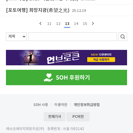
[포토여행] 희망지광(希望之光)
25.12.19
11
12
13
14
15
SOH 사명
이용약관
개인정보취급방침
전체기사
PC버전
에쓰오에이치희망지성(주)
등록번호 : 서울 아02142