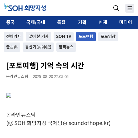
중국
국제/국내
특집
기획
연재
미디어
전체기사
많이 본 기사
SOH TV
포토여행
포토영상
꿀古典
봉신기(封神記)
깜짝뉴스
[포토여행] 기억 속의 시간
온라인뉴스팀
2025-08-20 22:05:05
|
온라인뉴스팀
(ⓒ SOH 희망지성 국제방송 soundofhope.kr)