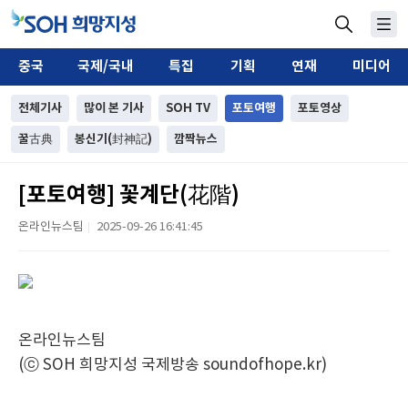
중국
국제/국내
특집
기획
연재
미디어
전체기사
많이 본 기사
SOH TV
포토여행
포토영상
꿀古典
봉신기(封神記)
깜짝뉴스
[포토여행] 꽃계단(花階)
온라인뉴스팀
2025-09-26 16:41:45
|
온라인뉴스팀
(ⓒ SOH 희망지성 국제방송 soundofhope.kr)