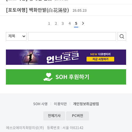
[포토여행] 백화만발(白花滿發)
26.05.23
1
2
3
4
5
SOH 사명
이용약관
개인정보취급방침
전체기사
PC버전
에쓰오에이치희망지성(주)
등록번호 : 서울 아02142