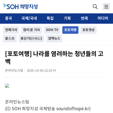
중국
국제/국내
특집
기획
연재
미디어
전체기사
많이 본 기사
SOH TV
포토여행
포토영상
꿀古典
봉신기(封神記)
깜짝뉴스
[포토여행] 나라를 염려하는 청년들의 고
백
온라인뉴스팀
2025-10-06 22:23:47
|
온라인뉴스팀
(ⓒ SOH 희망지성 국제방송 soundofhope.kr)