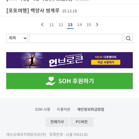
[포토여행] 백양사 쌍계루
25.12.18
11
12
13
14
15
SOH 사명
이용약관
개인정보취급방침
전체기사
PC버전
에쓰오에이치희망지성(주)
등록번호 : 서울 아02142