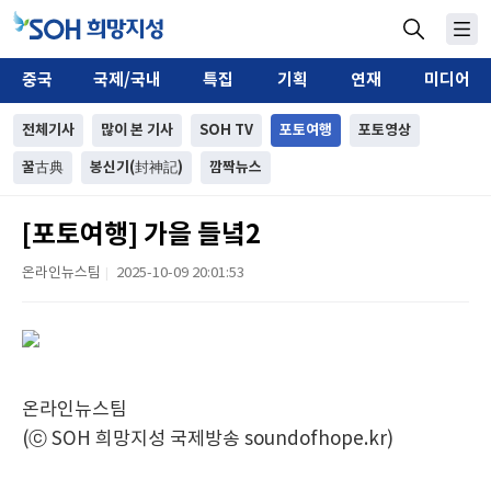
중국
국제/국내
특집
기획
연재
미디어
전체기사
많이 본 기사
SOH TV
포토여행
포토영상
꿀古典
봉신기(封神記)
깜짝뉴스
[포토여행] 가을 들녘2
온라인뉴스팀
2025-10-09 20:01:53
|
온라인뉴스팀
(ⓒ SOH 희망지성 국제방송 soundofhope.kr)