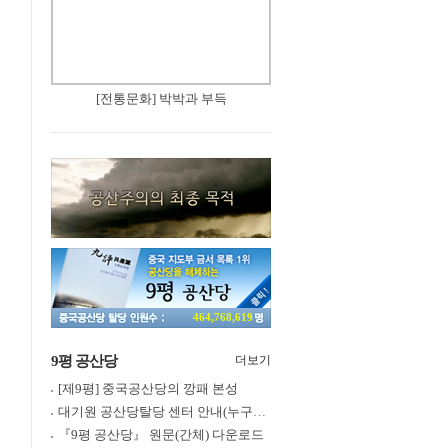
[전통문화] 박박과 부득
464,768,619
9평 공산당
더보기
[제9평] 중국공산당의 깡패 본성
대기원 공산당탈당 센터 안내(누구나 쉽게 退黨, 退團, 退隊 가능)
『9평 공산당』 원문(간체) 다운로드