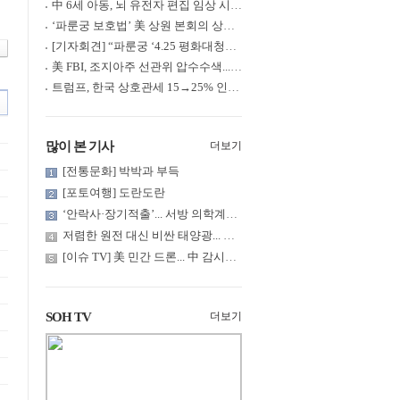
中 6세 아동, 뇌 유전자 편집 임상 시험 중 사망... 의료진 1년간 ....
‘파룬궁 보호법’ 美 상원 본회의 상정... 최종 입법 ‘초읽기’
[기자회견] “파룬궁 ‘4.25 평화대청원’ 기념 & 중공의 션윈 공연 .....
美 FBI, 조지아주 선관위 압수수색... 트럼프 “부정선거 증거 확보....
트럼프, 한국 상호관세 15→25% 인상... “韓 국회 무력합의 미비준”....
많이 본 기사
더보기
[전통문화] 박박과 부득
[포토여행] 도란도란
‘안락사·장기적출’... 서방 의학계까지 침투한 ‘공리주의적 생명윤....
저렴한 원전 대신 비싼 태양광... 요금 부담은 누가?
[이슈 TV] 美 민간 드론... 中 감시망 뚫고 군함 근접 촬영
SOH TV
더보기