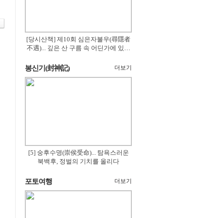
[당시산책] 제10회 심은자불우(尋隱者
不遇)... 깊은 산 구름 속 어딘가에 있겠
지
봉신기(封神記)
더보기
[5] 숭후수명(崇侯受命)... 탐욕스러운
북백후, 정벌의 기치를 올리다
포토여행
더보기