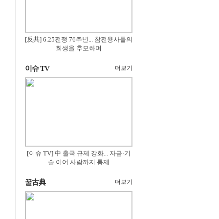
[反共] 6.25전쟁 76주년... 참전용사들의
희생을 추모하며
이슈 TV
더보기
[이슈 TV] 中 출국 규제 강화... 자금·기
술 이어 사람까지 통제
꿀古典
더보기