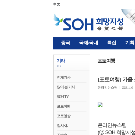
中文
중국
국제/국내
특집
기획
전체기사
[포토여행] 가을 
많이 본 기사
온라인뉴스팀
|
2025-11-10
SOH TV
포토여행
포토영상
온라인뉴스팀
잠시 休
(ⓒ SOH 희망지성 국