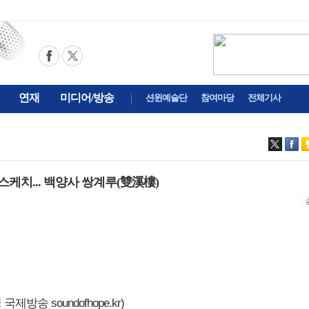
연재
미디어/방송
션윈예술단
참여마당
전체기사
스케치... 백양사 쌍계루(雙溪樓)
제방송 soundofhope.kr)