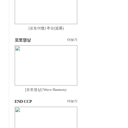
[포토여행] 추모(追慕)
포토영상
더보기
[포토영상] Wave Harmony
END CCP
더보기