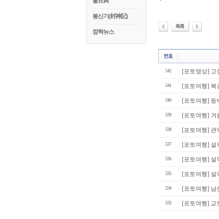
꿀古典
봉신기(封神記)
깜짝뉴스
542
[포토영상] 고
541
[포토여행] 북
540
[포토여행] 동
539
[포토여행] 겨
538
[포토여행] 관
537
[포토여행] 설
536
[포토여행] 설
535
[포토여행] 설
534
[포토여행] 남
533
[포토여행] 교