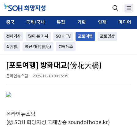
중국
국제/국내
특집
기획
연재
미디어
전체기사
많이 본 기사
SOH TV
포토여행
포토영상
꿀古典
봉신기(封神記)
깜짝뉴스
[포토여행] 방화대교(傍花大橋)
온라인뉴스팀
2025-11-18 00:15:39
|
온라인뉴스팀
(ⓒ SOH 희망지성 국제방송 soundofhope.kr)