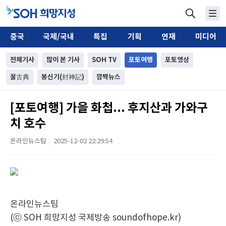
중국
국제/국내
특집
기획
연재
미디어
전체기사
많이 본 기사
SOH TV
포토여행
포토영상
꿀古典
봉신기(封神記)
깜짝뉴스
[포토여행] 가을 화첩... 후지산과 가와구
치 호수
온라인뉴스팀
2025-12-02 22:29:54
|
온라인뉴스팀
(ⓒ SOH 희망지성 국제방송 soundofhope.kr)