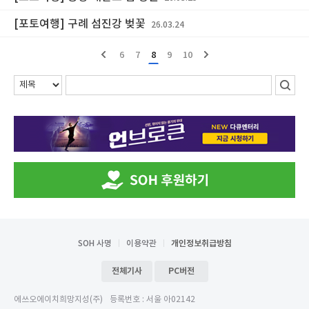
[포토여행] 구례 섬진강 벚꽃
26.03.24
6
7
8
9
10
SOH 사명
이용약관
개인정보취급방침
전체기사
PC버전
에쓰오에이치희망지성(주)
등록번호 : 서울 아02142