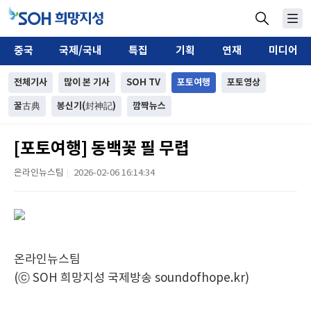
중국
국제/국내
특집
기획
연재
미디어
전체기사
많이 본 기사
SOH TV
포토여행
포토영상
꿀古典
봉신기(封神記)
깜짝뉴스
[포토여행] 동백꽃 필 무렵
온라인뉴스팀
2026-02-06 16:14:34
|
온라인뉴스팀
(ⓒ SOH 희망지성 국제방송 soundofhope.kr)