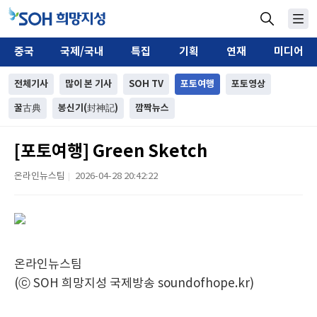
중국
국제/국내
특집
기획
연재
미디어
전체기사
많이 본 기사
SOH TV
포토여행
포토영상
꿀古典
봉신기(封神記)
깜짝뉴스
[포토여행] Green Sketch
온라인뉴스팀
2026-04-28 20:42:22
|
온라인뉴스팀
(ⓒ SOH 희망지성 국제방송 soundofhope.kr)