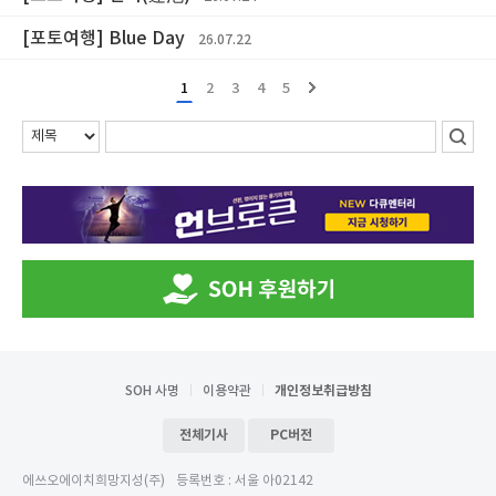
[포토여행] Blue Day
26.07.22
1
2
3
4
5
SOH 사명
이용약관
개인정보취급방침
전체기사
PC버전
에쓰오에이치희망지성(주)
등록번호 : 서울 아02142